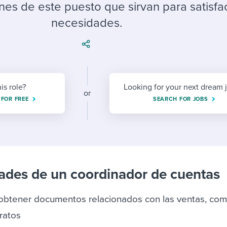
ing an employer brand
 Academy
and tricks for success.
nes de este puesto que sirvan para satisfa
necesidades.
e/employee experiences
Workable customer stories
Workable customer stories
Workable customer stories
his role?
Looking for your next dream 
or
 FOR FREE
SEARCH FOR JOBS
ades de un coordinador de cuentas
y obtener documentos relacionados con las ventas, co
ratos