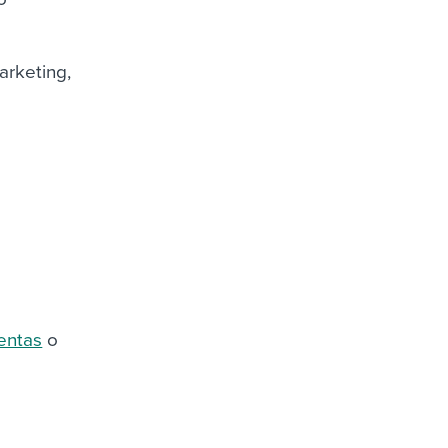
arketing,
entas
o