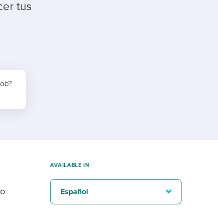
reverse that?
Learn to stay ahead.
cer tus
Explore Workable
Explore Workable
Explore Workable
job?
AVAILABLE IN
mo
Español