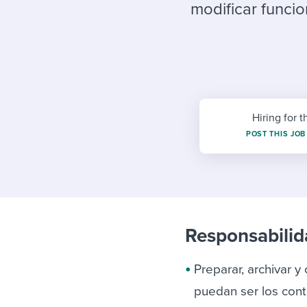
Finding and attracting people
HR terms
Establish
Workable
modificar funcio
Digitizing work processes
Candidat
Attend webinars & events
Attend webinars & events
Attend webinars & events
Hiring for t
POST THIS JOB
Responsabilid
Preparar, archivar 
puedan ser los cont