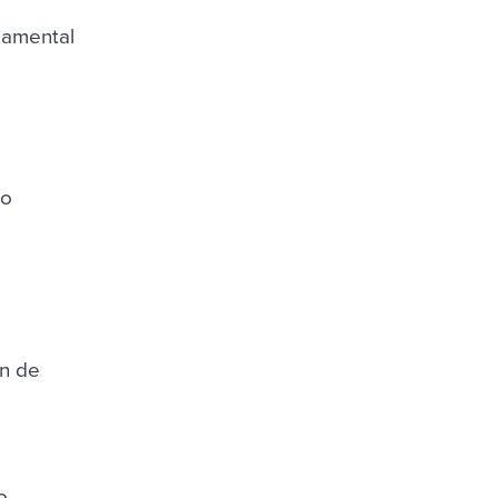
damental
mo
ón de
o