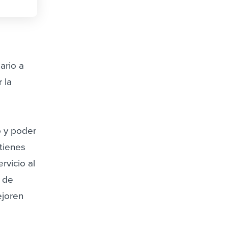
ario a
 la
o y poder
 tienes
rvicio al
z de
ejoren