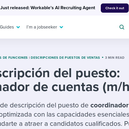
Just released: Workable’s AI Recruiting Agent
Check it out
 Guides
I’m a jobseeker
S DE FUNCIONES
|
DESCRIPCIONES DE PUESTOS DE VENTAS
3 MIN READ
cripción del puesto:
For your job search:
To hear from others:
ador de cuentas (m/h
INTERVIEWS & ANSWERS
Or browse by trending
g candidates
 question templates
 process
Typical interview
EXPERT INSIGHTS
questions and potential
FLEX WORK
ng hiring pipelines
g checklists
evelopment
Get insights, guidance,
a de descripción del puesto de
coordinador
answers for each.
A flexible workplace
and tips from those in
optimizada con las capacidades esenciales
 compliance
ks & reports
areer resources
means new ways of
the know.
darte a atraer a candidatos cualificados. 
working. Pick up tips