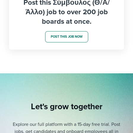
Post this Σύμβουλος (Θ/Α/
Άλλο) job to over 200 job
boards at once.
POST THIS JOB NOW
Let's grow together
Explore our full platform with a 15-day free trial.
Post
jobs, get candidates and onboard employees all in