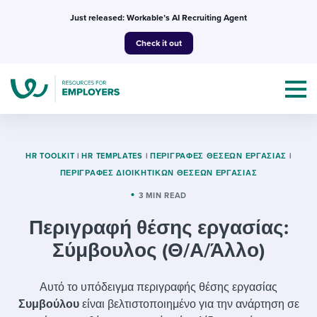
Skip
Just released: Workable’s AI Recruiting Agent
to
Check it out
content
HR TOOLKIT
|
HR TEMPLATES
|
ΠΕΡΙΓΡΑΦΈΣ ΘΈΣΕΩΝ ΕΡΓΑΣΊΑΣ
|
ΠΕΡΙΓΡΑΦΈΣ ΔΙΟΙΚΗΤΙΚΏΝ ΘΈΣΕΩΝ ΕΡΓΑΣΊΑΣ
Topics
3 MIN READ
Περιγραφή θέσης εργασίας:
Templates & Guides
Σύμβουλος (Θ/Α/Άλλο)
I’m a jobseeker
I NEED HELP WITH...
Αυτό το υπόδειγμα περιγραφής θέσης εργασίας
Mobilizing AI in my work
I WANT...
Attend webinars & events
Συμβούλου
είναι βελτιστοποιημένο για την ανάρτηση σε