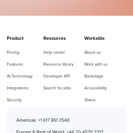
Product
Resources
Workable
Pricing
Help center
About us
Features
Resource library
Work with us
AI Technology
Developer API
Backstage
Integrations
Search for jobs
Accessibility
Security
Status
Americas:
+1 617 861 3548
Europe & Rest of World:
+44 20 4579 3313