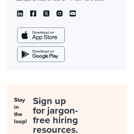
Sign up
Stay
in
for jargon-
the
free hiring
loop!
resources.