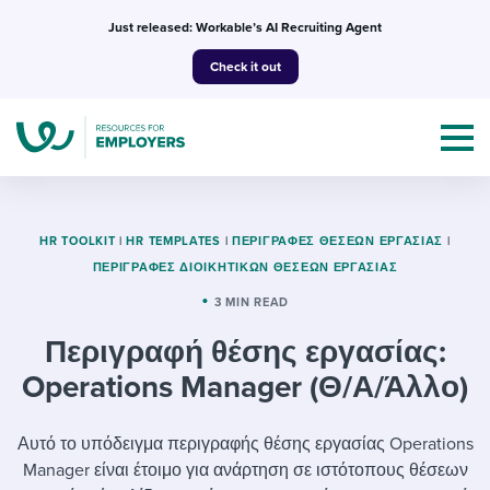
Skip
Just released: Workable’s AI Recruiting Agent
to
Check it out
content
HR TOOLKIT
|
HR TEMPLATES
|
ΠΕΡΙΓΡΑΦΈΣ ΘΈΣΕΩΝ ΕΡΓΑΣΊΑΣ
|
ΠΕΡΙΓΡΑΦΈΣ ΔΙΟΙΚΗΤΙΚΏΝ ΘΈΣΕΩΝ ΕΡΓΑΣΊΑΣ
Topics
3 MIN READ
Περιγραφή θέσης εργασίας:
Templates & Guides
Operations Manager (Θ/Α/Άλλο)
I’m a jobseeker
I NEED HELP WITH...
Αυτό το υπόδειγμα περιγραφής θέσης εργασίας Operations
Mobilizing AI in my work
I WANT...
Attend webinars & events
Manager είναι έτοιμο για ανάρτηση σε ιστότοπους θέσεων