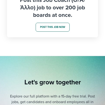
Post this Job Coach (Θ/Α/
Άλλο) job to over 200 job
boards at once.
POST THIS JOB NOW
Let's grow together
Explore our full platform with a 15-day free trial.
Post
jobs, get candidates and onboard employees all in