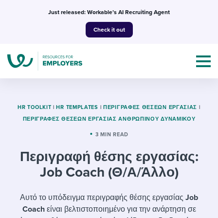
Skip
Just released: Workable’s AI Recruiting Agent
to
Check it out
content
HR TOOLKIT
|
HR TEMPLATES
|
ΠΕΡΙΓΡΑΦΈΣ ΘΈΣΕΩΝ ΕΡΓΑΣΊΑΣ
|
ΠΕΡΙΓΡΑΦΈΣ ΘΈΣΕΩΝ ΕΡΓΑΣΊΑΣ ΑΝΘΡΏΠΙΝΟΥ ΔΥΝΑΜΙΚΟΎ
Topics
3 MIN READ
Περιγραφή θέσης εργασίας:
Templates & Guides
Job Coach (Θ/Α/Άλλο)
I’m a jobseeker
I NEED HELP WITH...
Αυτό το υπόδειγμα περιγραφής θέσης εργασίας
Job
Mobilizing AI in my work
I WANT...
Attend webinars & events
Coach
είναι βελτιστοποιημένο για την ανάρτηση σε