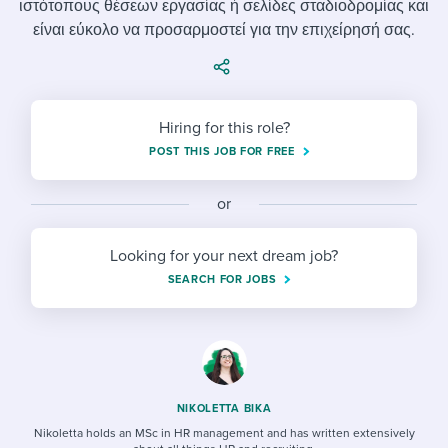
ιστότοπους θέσεων εργασίας ή σελίδες σταδιοδρομίας και
Job description templates
Evaluating candidates
I WANT TO LEARN ABOUT...
Workable customer stories
είναι εύκολο να προσαρμοστεί για την επιχείρησή σας.
Applying for a job
Interview question templates
Working together with others
Explore Workable
Interview process
Policy templates
Maintaining hiring pipelines
Request a demo
Hiring for this role?
Pay & benefits
Onboarding checklists
Developing & retaining people
POST THIS JOB FOR FREE
Career development
Start a free trial
Step-by-step tutorials
Ensuring compliance
or
Modern working life
Free ebooks & reports
Finding and attracting people
Looking for your next dream job?
Overall career resources
HR terms
Establishing an employer brand
SEARCH FOR JOBS
Workable Academy
Digitizing work processes
Candidate/employee experiences
NIKOLETTA BIKA
Nikoletta holds an MSc in HR management and has written extensively