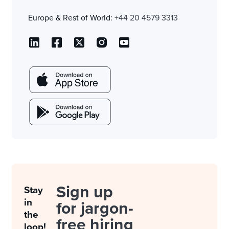
Europe & Rest of World:
+44 20 4579 3313
Sign up
Stay
in
for jargon-
the
free hiring
loop!