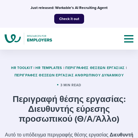
Skip
Just released: Workable’s AI Recruiting Agent
to
Check it out
content
HR TOOLKIT
|
HR TEMPLATES
|
ΠΕΡΙΓΡΑΦΈΣ ΘΈΣΕΩΝ ΕΡΓΑΣΊΑΣ
|
ΠΕΡΙΓΡΑΦΈΣ ΘΈΣΕΩΝ ΕΡΓΑΣΊΑΣ ΑΝΘΡΏΠΙΝΟΥ ΔΥΝΑΜΙΚΟΎ
Topics
3 MIN READ
Περιγραφή θέσης εργασίας:
Templates & Guides
Διευθυντής εύρεσης
I’m a jobseeker
προσωπικού (Θ/Α/Άλλο)
I NEED HELP WITH...
Mobilizing AI in my work
I WANT...
Attend webinars & events
Αυτό το υπόδειγμα περιγραφής θέσης εργασίας
Διευθυντή