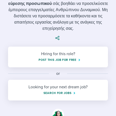
Job description templates
Evaluating candidates
I WANT TO LEARN ABOUT...
εύρεσης προσωπικού
σάς βοηθάει να προσελκύσετε
Workable customer stories
έμπειρους επαγγελματίες Ανθρώπινου Δυναμικού. Μη
Applying for a job
Interview question templates
Working together with others
Explore Workable
διστάσετε να προσαρμόσετε τα καθήκοντα και τις
απαιτήσεις εργασίας ανάλογα με τις ανάγκες της
Interview process
Policy templates
Maintaining hiring pipelines
επιχείρησής σας.
Request a demo
Pay & benefits
Onboarding checklists
Developing & retaining people
Career development
Start a free trial
Step-by-step tutorials
Ensuring compliance
Hiring for this role?
Modern working life
Free ebooks & reports
Finding and attracting people
POST THIS JOB FOR FREE
Overall career resources
HR terms
Establishing an employer brand
or
Workable Academy
Digitizing work processes
Looking for your next dream job?
Candidate/employee experiences
SEARCH FOR JOBS