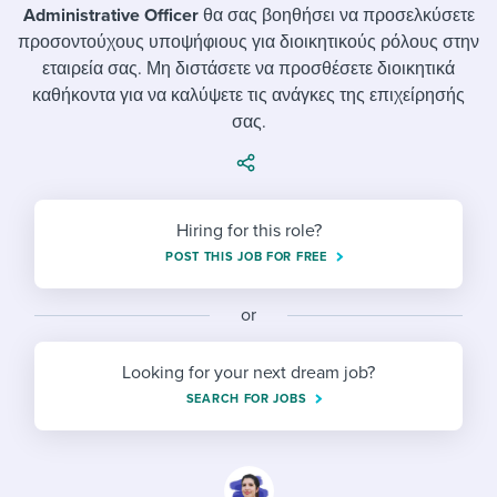
Job description templates
Evaluating candidates
I WANT TO LEARN ABOUT...
Administrative Officer
θα σας βοηθήσει να προσελκύσετε
Workable customer stories
προσοντούχους υποψήφιους για διοικητικούς ρόλους στην
Applying for a job
Interview question templates
Working together with others
Explore Workable
εταιρεία σας. Μη διστάσετε να προσθέσετε διοικητικά
καθήκοντα για να καλύψετε τις ανάγκες της επιχείρησής
Interview process
Policy templates
Maintaining hiring pipelines
σας.
Request a demo
Pay & benefits
Onboarding checklists
Developing & retaining people
Career development
Start a free trial
Step-by-step tutorials
Ensuring compliance
Hiring for this role?
Modern working life
Free ebooks & reports
Finding and attracting people
POST THIS JOB FOR FREE
Overall career resources
HR terms
Establishing an employer brand
or
Workable Academy
Digitizing work processes
Looking for your next dream job?
Candidate/employee experiences
SEARCH FOR JOBS