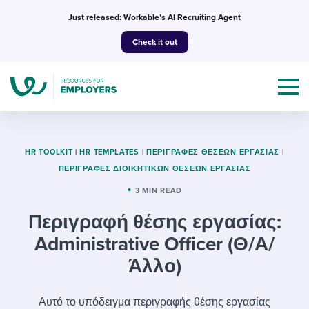
Skip
Just released: Workable’s AI Recruiting Agent
to
Check it out
content
HR TOOLKIT
|
HR TEMPLATES
|
ΠΕΡΙΓΡΑΦΈΣ ΘΈΣΕΩΝ ΕΡΓΑΣΊΑΣ
|
ΠΕΡΙΓΡΑΦΈΣ ΔΙΟΙΚΗΤΙΚΏΝ ΘΈΣΕΩΝ ΕΡΓΑΣΊΑΣ
Topics
3 MIN READ
Περιγραφή θέσης εργασίας:
Templates & Guides
Administrative Officer (Θ/Α/
I’m a jobseeker
I NEED HELP WITH...
Άλλο)
Mobilizing AI in my work
I WANT...
Attend webinars & events
Αυτό το υπόδειγμα περιγραφής θέσης εργασίας