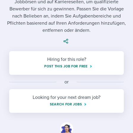
Jobbörsen und auf Karriereseiten, um qualifizierte
Job description templates
Evaluating candidates
I WANT TO LEARN ABOUT...
Workable customer stories
Bewerber für sich zu gewinnen. Passen Sie die Vorlage
Applying for a job
Interview question templates
nach Belieben an, indem Sie Aufgabenbereiche und
Working together with others
Explore Workable
Pflichten basierend auf Ihren Anforderungen hinzufügen,
Interview process
Policy templates
Maintaining hiring pipelines
entfernen oder ändern.
Request a demo
Pay & benefits
Onboarding checklists
Developing & retaining people
Career development
Start a free trial
Step-by-step tutorials
Ensuring compliance
Hiring for this role?
Modern working life
POST THIS JOB FOR FREE
Free ebooks & reports
Finding and attracting people
Overall career resources
HR terms
Establishing an employer brand
or
Workable Academy
Digitizing work processes
Looking for your next dream job?
SEARCH FOR JOBS
Candidate/employee experiences