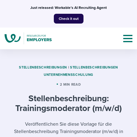
Skip
Just released: Workable’s AI Recruiting Agent
to
Check it out
content
STELLENBESCHREIBUNGEN
|
STELLENBESCHREIBUNGEN
UNTERNEHMENSSCHULUNG
Topics
2 MIN READ
Stellenbeschreibung:
Templates & Guides
Trainingsmoderator (m/w/d)
I’m a jobseeker
I NEED HELP WITH...
Veröffentlichen Sie diese Vorlage für die
Mobilizing AI in my work
I WANT...
Attend webinars & events
Stellenbeschreibung Trainingsmoderator (m/w/d) in