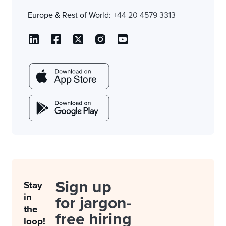
Europe & Rest of World:
+44 20 4579 3313
Sign up
Stay
in
for jargon-
the
free hiring
loop!