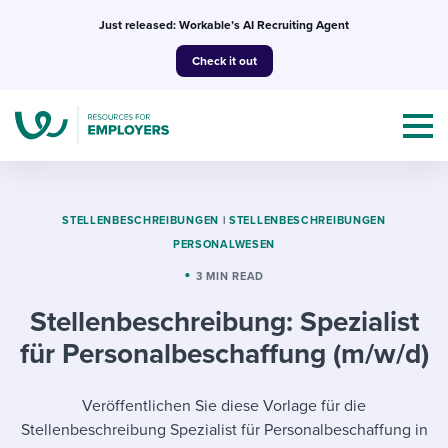
Skip
Just released: Workable’s AI Recruiting Agent
to
Check it out
content
STELLENBESCHREIBUNGEN
|
STELLENBESCHREIBUNGEN
PERSONALWESEN
Topics
3 MIN READ
Stellenbeschreibung: Spezialist
Templates & Guides
für Personalbeschaffung (m/w/d)
I’m a jobseeker
I NEED HELP WITH...
Veröffentlichen Sie diese Vorlage für die
Mobilizing AI in my work
I WANT...
Attend webinars & events
Stellenbeschreibung Spezialist für Personalbeschaffung in