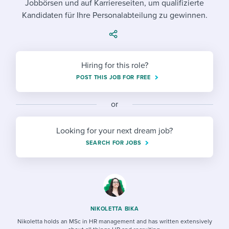
Jobbörsen und auf Karriereseiten, um qualifizierte
Job description templates
Evaluating candidates
I WANT TO LEARN ABOUT...
Workable customer stories
Kandidaten für Ihre Personalabteilung zu gewinnen.
Applying for a job
Interview question templates
Working together with others
Explore Workable
Interview process
Policy templates
Maintaining hiring pipelines
Request a demo
Hiring for this role?
Pay & benefits
Onboarding checklists
Developing & retaining people
POST THIS JOB FOR FREE
Career development
Start a free trial
Step-by-step tutorials
Ensuring compliance
or
Modern working life
Free ebooks & reports
Finding and attracting people
Looking for your next dream job?
Overall career resources
HR terms
Establishing an employer brand
SEARCH FOR JOBS
Workable Academy
Digitizing work processes
Candidate/employee experiences
NIKOLETTA BIKA
Nikoletta holds an MSc in HR management and has written extensively