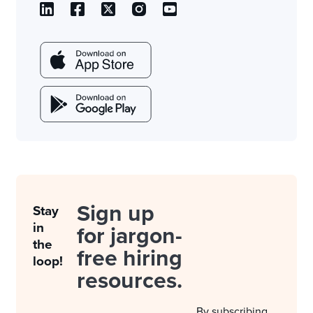
Sign up
Stay
in
for jargon-
the
free hiring
loop!
resources.
By subscribing,