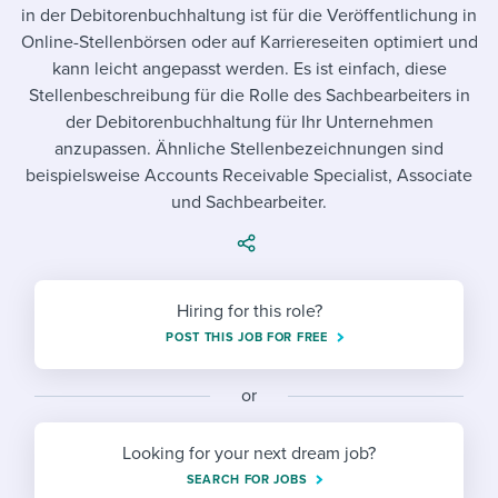
Job description templates
Evaluating candidates
I WANT TO LEARN ABOUT...
in der Debitorenbuchhaltung ist für die Veröffentlichung in
Workable customer stories
Online-Stellenbörsen oder auf Karriereseiten optimiert und
Applying for a job
Interview question templates
Working together with others
Explore Workable
kann leicht angepasst werden. Es ist einfach, diese
Stellenbeschreibung für die Rolle des Sachbearbeiters in
Interview process
Policy templates
Maintaining hiring pipelines
der Debitorenbuchhaltung für Ihr Unternehmen
Request a demo
anzupassen. Ähnliche Stellenbezeichnungen sind
Pay & benefits
Onboarding checklists
Developing & retaining people
beispielsweise Accounts Receivable Specialist, Associate
Career development
Start a free trial
und Sachbearbeiter.
Step-by-step tutorials
Ensuring compliance
Modern working life
Free ebooks & reports
Finding and attracting people
Overall career resources
HR terms
Establishing an employer brand
Hiring for this role?
POST THIS JOB FOR FREE
Workable Academy
Digitizing work processes
or
Candidate/employee experiences
Looking for your next dream job?
SEARCH FOR JOBS