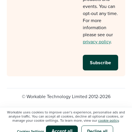
events. You can
opt-out any time.
For more
information
please see our
privacy policy
.
© Workable Technology Limited 2012-2026
Legal
Privacy policy
Cookie Settings
Workable uses cookies to improve user’s experience, personalise ads and
analyse traffic. You can accept all cookies, decline all optional cookies, or
Do not sell/share my personal information
manage your cookie settings. To learn more, view our
cookie policy
.
Modern slavery statement
Accept all
Decline all
Cookies Settings