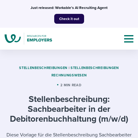
Skip
Just released: Workable’s AI Recruiting Agent
to
Check it out
content
STELLENBESCHREIBUNGEN
|
STELLENBESCHREIBUNGEN
RECHNUNGSWESEN
Topics
2 MIN READ
Stellenbeschreibung:
Templates & Guides
Sachbearbeiter in der
I’m a jobseeker
Debitorenbuchhaltung (m/w/d)
I NEED HELP WITH...
Mobilizing AI in my work
I WANT...
Attend webinars & events
Diese Vorlage für die Stellenbeschreibung Sachbearbeiter