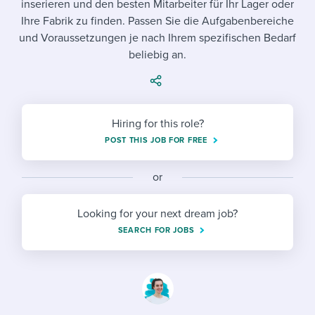
inserieren und den besten Mitarbeiter für Ihr Lager oder
Job description templates
Evaluating candidates
I WANT TO LEARN ABOUT...
Workable customer stories
Ihre Fabrik zu finden. Passen Sie die Aufgabenbereiche
Applying for a job
Interview question templates
und Voraussetzungen je nach Ihrem spezifischen Bedarf
Working together with others
Explore Workable
beliebig an.
Interview process
Policy templates
Maintaining hiring pipelines
Request a demo
Pay & benefits
Onboarding checklists
Developing & retaining people
Hiring for this role?
Career development
Start a free trial
Step-by-step tutorials
Ensuring compliance
POST THIS JOB FOR FREE
Modern working life
Free ebooks & reports
Finding and attracting people
or
Overall career resources
HR terms
Establishing an employer brand
Looking for your next dream job?
Workable Academy
Digitizing work processes
SEARCH FOR JOBS
Candidate/employee experiences