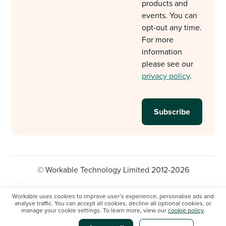
products and
events. You can
opt-out any time.
For more
information
please see our
privacy policy
.
© Workable Technology Limited 2012-2026
Legal
Privacy policy
Cookie Settings
Workable uses cookies to improve user’s experience, personalise ads and
analyse traffic. You can accept all cookies, decline all optional cookies, or
Do not sell/share my personal information
manage your cookie settings. To learn more, view our
cookie policy
.