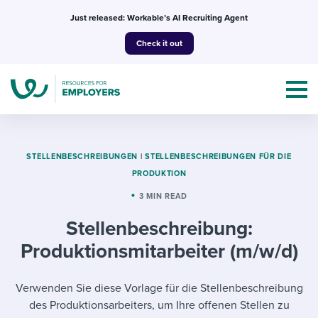
Skip
Just released: Workable’s AI Recruiting Agent
to
Check it out
content
STELLENBESCHREIBUNGEN
|
STELLENBESCHREIBUNGEN FÜR DIE
PRODUKTION
Topics
3 MIN READ
Stellenbeschreibung:
Templates & Guides
Produktionsmitarbeiter (m/w/d)
I’m a jobseeker
I NEED HELP WITH...
Verwenden Sie diese Vorlage für die Stellenbeschreibung
Mobilizing AI in my work
I WANT...
Attend webinars & events
des Produktionsarbeiters, um Ihre offenen Stellen zu