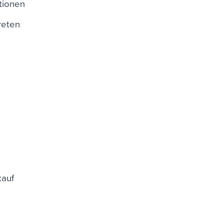
tionen
reten
kauf