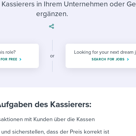
ing an employer brand
 Academy
and tricks for success.
 Kassierers in Ihrem Unternehmen oder Ge
ergänzen.
e/employee experiences
Workable customer stories
Workable customer stories
Workable customer stories
his role?
Looking for your next dream 
or
 FOR FREE
SEARCH FOR JOBS
Aufgaben des Kassierers:
saktionen mit Kunden über die Kassen
nd sicherstellen, dass der Preis korrekt ist