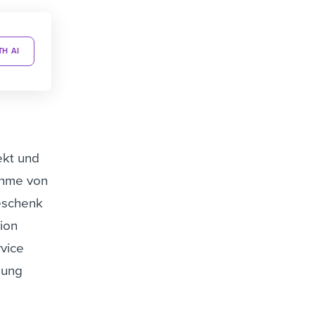
TH AI
ekt und
ahme von
eschenk
ion
rvice
nung