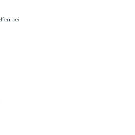
lfen bei
n