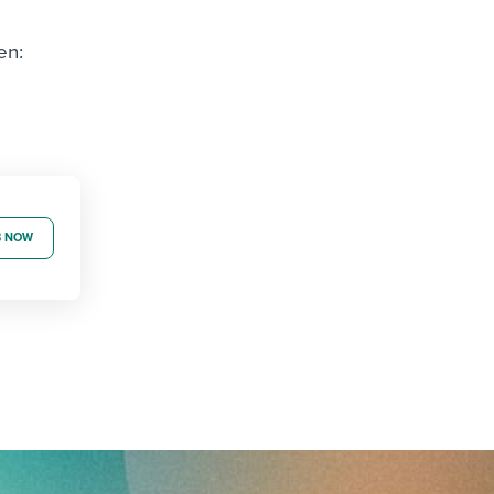
en:
B NOW