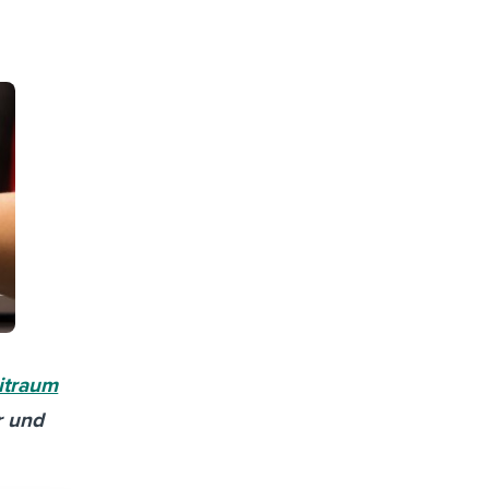
itraum
r und