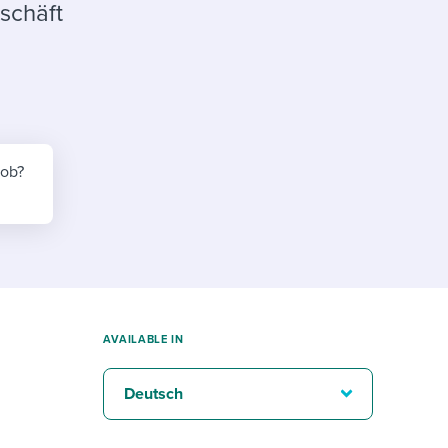
reverse that?
Learn to stay ahead.
schäft
Explore Workable
Explore Workable
Explore Workable
job?
AVAILABLE IN
Deutsch