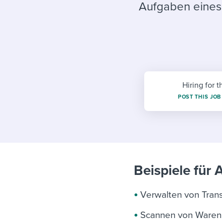
Finding and attracting people
HR terms
Establish
Workable
Aufgaben eines
Digitizing work processes
Candidat
Attend webinars & events
Attend webinars & events
Attend webinars & events
Hiring for t
POST THIS JOB
Beispiele für 
Verwalten von Tran
Scannen von Waren u