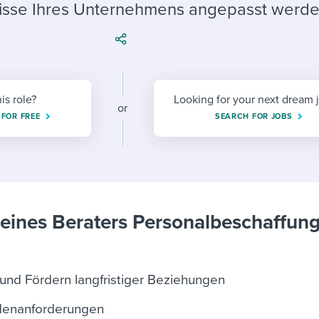
ing an employer brand
 Academy
and tricks for success.
nisse Ihres Unternehmens angepasst werde
e/employee experiences
Workable customer stories
Workable customer stories
Workable customer stories
his role?
Looking for your next dream 
or
 FOR FREE
SEARCH FOR JOBS
eines Beraters Personalbeschaffun
und Fördern langfristiger Beziehungen
denanforderungen