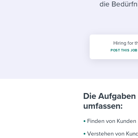
Finding and attracting people
HR terms
Establish
Workable
die Bedürf
Digitizing work processes
Candidat
Attend webinars & events
Attend webinars & events
Attend webinars & events
Hiring for t
POST THIS JOB
Die Aufgaben 
umfassen:
Finden von Kunden 
Verstehen von Kun