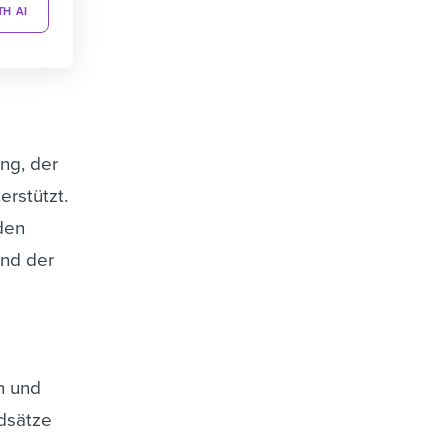
TH AI
ng, der
erstützt.
den
und der
n und
dsätze