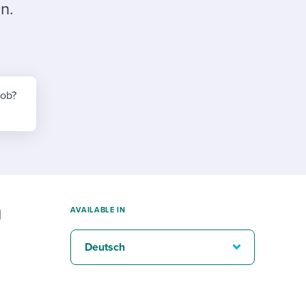
reverse that?
Learn to stay ahead.
n.
Explore Workable
Explore Workable
Explore Workable
job?
g
AVAILABLE IN
Deutsch