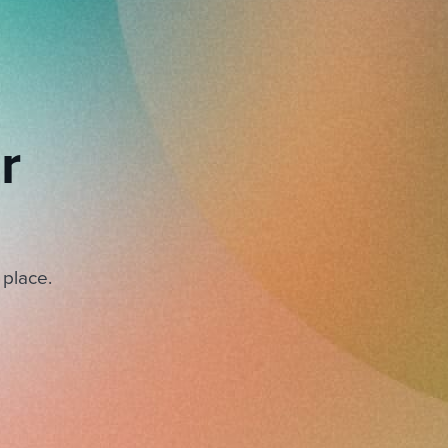
r
 place.