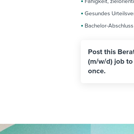
Fähigkeit, zielorient
Gesundes Urteilsv
Bachelor-Abschluss 
Post this Ber
(m/w/d) job to
once.