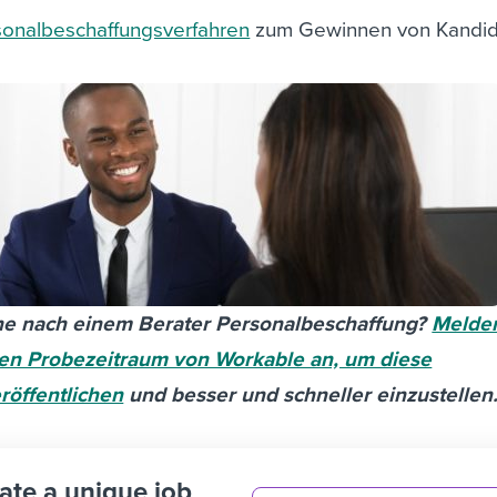
sonalbeschaffungsverfahren
zum Gewinnen von Kandi
che nach einem Berater Personalbeschaffung?
Melden
igen Probezeitraum von Workable an, um diese
röffentlichen
und besser und schneller einzustellen
ate a unique job