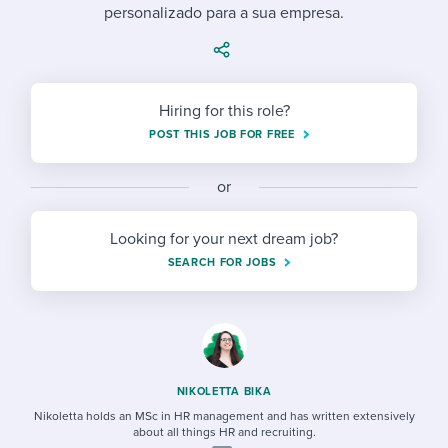
Job description templates
Evaluating candidates
personalizado para a sua empresa.
I WANT TO LEARN ABOUT...
Workable customer stories
Applying for a job
Interview question templates
Working together with others
Explore Workable
Interview process
Policy templates
Maintaining hiring pipelines
Hiring for this role?
Request a demo
Pay & benefits
POST THIS JOB FOR FREE
Onboarding checklists
Developing & retaining people
Career development
Start a free trial
Step-by-step tutorials
Ensuring compliance
or
Modern working life
Free ebooks & reports
Finding and attracting people
Looking for your next dream job?
SEARCH FOR JOBS
Overall career resources
HR terms
Establishing an employer brand
Workable Academy
Digitizing work processes
Candidate/employee experiences
NIKOLETTA BIKA
Nikoletta holds an MSc in HR management and has written extensively
about all things HR and recruiting.