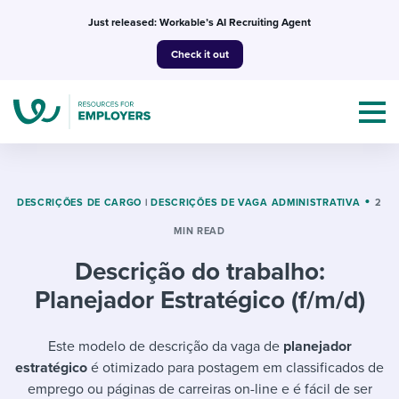
Skip
Just released: Workable’s AI Recruiting Agent
to
Check it out
content
DESCRIÇÕES DE CARGO
|
DESCRIÇÕES DE VAGA ADMINISTRATIVA
2
MIN READ
Topics
Descrição do trabalho:
Templates & Guides
Planejador Estratégico (f/m/d)
I’m a jobseeker
I NEED HELP WITH...
Este modelo de descrição da vaga de
planejador
estratégico
é otimizado para postagem em classificados de
Mobilizing AI in my work
I WANT...
Attend webinars & events
emprego ou páginas de carreiras on-line e é fácil de ser