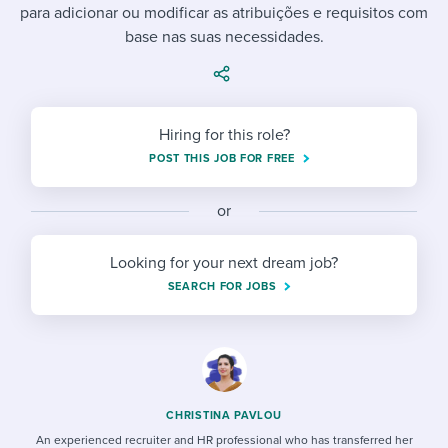
Job description templates
Evaluating candidates
para adicionar ou modificar as atribuições e requisitos com
I WANT TO LEARN ABOUT...
Workable customer stories
base nas suas necessidades.
Applying for a job
Interview question templates
Working together with others
Explore Workable
Interview process
Policy templates
Maintaining hiring pipelines
Request a demo
Hiring for this role?
Pay & benefits
Onboarding checklists
Developing & retaining people
POST THIS JOB FOR FREE
Career development
Start a free trial
Step-by-step tutorials
Ensuring compliance
or
Modern working life
Free ebooks & reports
Finding and attracting people
Looking for your next dream job?
Overall career resources
HR terms
Establishing an employer brand
SEARCH FOR JOBS
Workable Academy
Digitizing work processes
Candidate/employee experiences
CHRISTINA PAVLOU
An experienced recruiter and HR professional who has transferred her