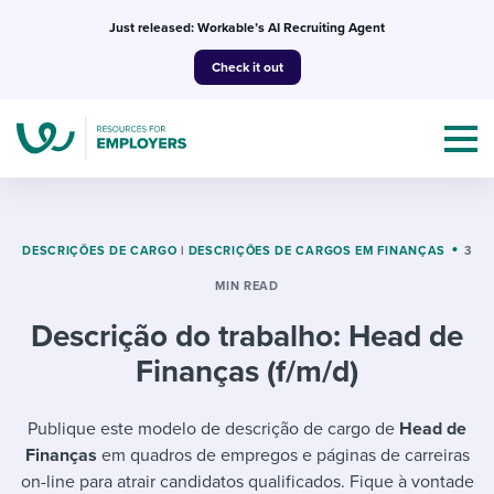
Skip
Just released: Workable’s AI Recruiting Agent
to
Check it out
content
DESCRIÇÕES DE CARGO
|
DESCRIÇÕES DE CARGOS EM FINANÇAS
3
MIN READ
Topics
Descrição do trabalho: Head de
Templates & Guides
Finanças (f/m/d)
I’m a jobseeker
I NEED HELP WITH...
Publique este modelo de descrição de cargo de
Head de
Finanças
em quadros de empregos e páginas de carreiras
Mobilizing AI in my work
I WANT...
Attend webinars & events
on-line para atrair candidatos qualificados. Fique à vontade