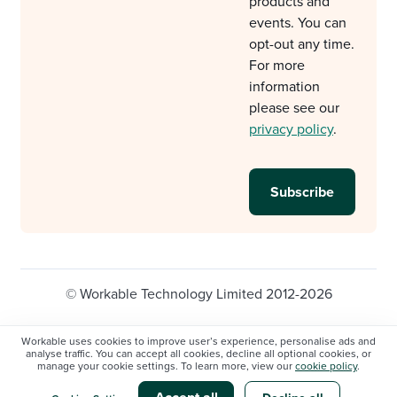
products and
events. You can
opt-out any time.
For more
information
please see our
privacy policy
.
© Workable Technology Limited 2012-2026
Legal
Privacy policy
Cookie Settings
Workable uses cookies to improve user’s experience, personalise ads and
analyse traffic. You can accept all cookies, decline all optional cookies, or
Do not sell/share my personal information
manage your cookie settings. To learn more, view our
cookie policy
.
Modern slavery statement