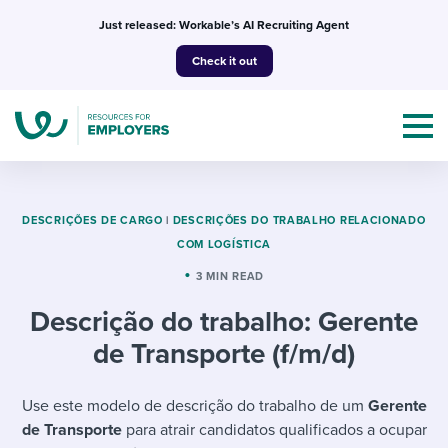
Skip
Just released: Workable’s AI Recruiting Agent
to
Check it out
content
DESCRIÇÕES DE CARGO
|
DESCRIÇÕES DO TRABALHO RELACIONADO
COM LOGÍSTICA
Topics
3 MIN READ
Descrição do trabalho: Gerente
Templates & Guides
de Transporte (f/m/d)
I’m a jobseeker
I NEED HELP WITH...
Use este modelo de descrição do trabalho de um
Gerente
Mobilizing AI in my work
I WANT...
Attend webinars & events
de Transporte
para atrair candidatos qualificados a ocupar