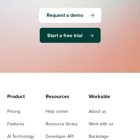
Request a demo
Start a free trial
Product
Resources
Workable
Pricing
Help center
About us
Features
Resource library
Work with us
AI Technology
Developer API
Backstage