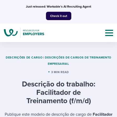
Skip
Just released: Workable’s AI Recruiting Agent
to
Check it out
content
DESCRIÇÕES DE CARGO
|
DESCRIÇÕES DE CARGOS DE TREINAMENTO
EMPRESARIAL
Topics
3 MIN READ
Descrição do trabalho:
Templates & Guides
Facilitador de
I’m a jobseeker
Treinamento (f/m/d)
I NEED HELP WITH...
Mobilizing AI in my work
I WANT...
Attend webinars & events
Publique este modelo de descrição de cargo de
Facilitador