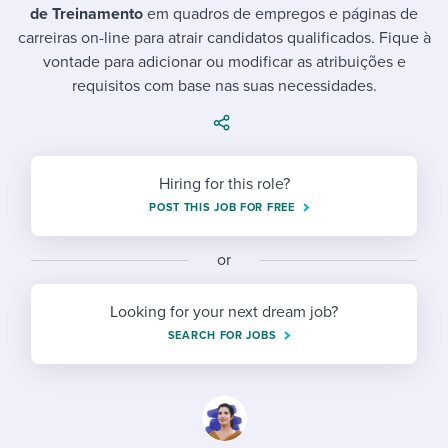
Job description templates
Evaluating candidates
I WANT TO LEARN ABOUT...
de Treinamento
em quadros de empregos e páginas de
Workable customer stories
carreiras on-line para atrair candidatos qualificados. Fique à
Applying for a job
Interview question templates
Working together with others
Explore Workable
vontade para adicionar ou modificar as atribuições e
requisitos com base nas suas necessidades.
Interview process
Policy templates
Maintaining hiring pipelines
Request a demo
Pay & benefits
Onboarding checklists
Developing & retaining people
Career development
Start a free trial
Step-by-step tutorials
Hiring for this role?
Ensuring compliance
POST THIS JOB FOR FREE
Modern working life
Free ebooks & reports
Finding and attracting people
or
Overall career resources
HR terms
Establishing an employer brand
Looking for your next dream job?
Workable Academy
Digitizing work processes
SEARCH FOR JOBS
Candidate/employee experiences