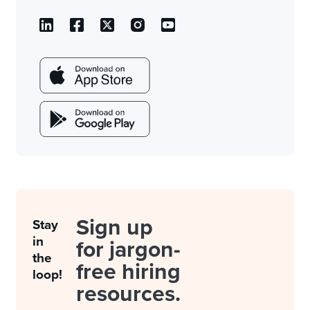
Sign up
Stay
in
for jargon-
the
free hiring
loop!
resources.