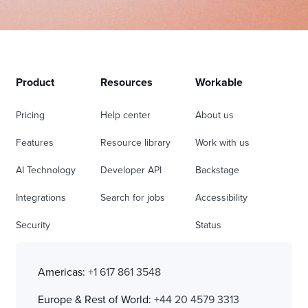
Product
Resources
Workable
Pricing
Help center
About us
Features
Resource library
Work with us
AI Technology
Developer API
Backstage
Integrations
Search for jobs
Accessibility
Security
Status
Americas:
+1 617 861 3548
Europe & Rest of World:
+44 20 4579 3313