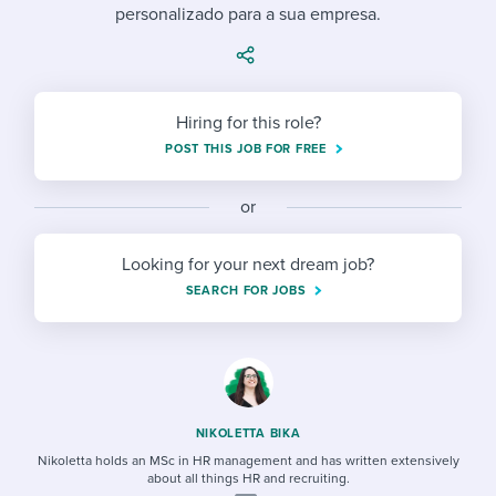
Job description templates
Evaluating candidates
personalizado para a sua empresa.
I WANT TO LEARN ABOUT...
Workable customer stories
Applying for a job
Interview question templates
Working together with others
Explore Workable
Interview process
Policy templates
Maintaining hiring pipelines
Hiring for this role?
Request a demo
Pay & benefits
POST THIS JOB FOR FREE
Onboarding checklists
Developing & retaining people
Career development
Start a free trial
Step-by-step tutorials
Ensuring compliance
or
Modern working life
Free ebooks & reports
Finding and attracting people
Looking for your next dream job?
SEARCH FOR JOBS
Overall career resources
HR terms
Establishing an employer brand
Workable Academy
Digitizing work processes
Candidate/employee experiences
NIKOLETTA BIKA
Nikoletta holds an MSc in HR management and has written extensively
about all things HR and recruiting.