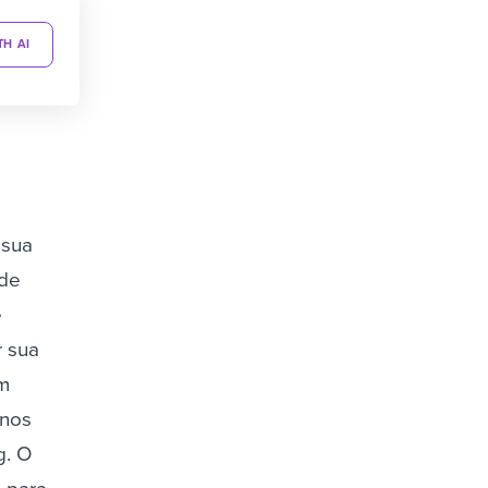
TH AI
 sua
 de
e
 sua
om
 nos
g.
O