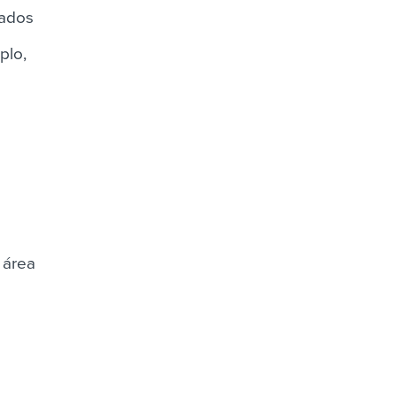
dados
plo,
 área