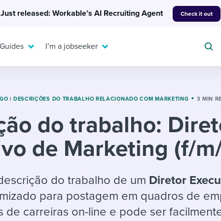
Just released: Workable’s AI Recruiting Agent
Check it out
 Guides
I’m a jobseeker
RGO
|
DESCRIÇÕES DO TRABALHO RELACIONADO COM MARKETING
3 MIN R
ção do trabalho: Diret
For your job search:
To hear from others:
ivo de Marketing (f/m
INTERVIEWS & ANSWERS
Or browse by trending
g candidates
 question templates
 process
Typical interview
EXPERT INSIGHTS
questions and potential
FLEX WORK
ng hiring pipelines
g checklists
evelopment
Get insights, guidance,
descrição do trabalho de um
Diretor Execu
answers for each.
A flexible workplace
and tips from those in
timizado para postagem em quadros de e
 compliance
ks & reports
areer resources
means new ways of
the know.
 de carreiras on-line e pode ser facilment
working. Pick up tips