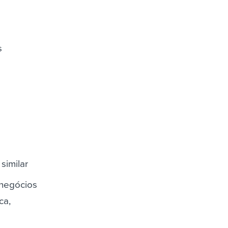
”
s
similar
 negócios
ca,