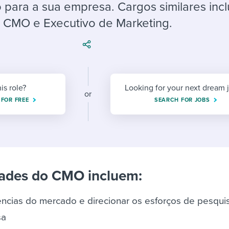
ing an employer brand
 Academy
and tricks for success.
 para a sua empresa. Cargos similares inc
CMO e Executivo de Marketing.
e/employee experiences
Workable customer stories
Workable customer stories
Workable customer stories
his role?
Looking for your next dream 
or
 FOR FREE
SEARCH FOR JOBS
dades do CMO incluem:
ências do mercado e direcionar os esforços de pesqui
sa