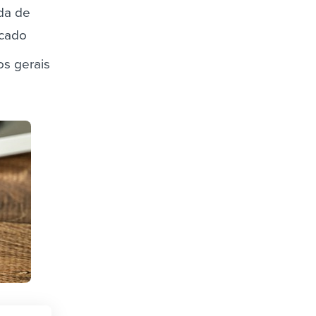
da de
rcado
os gerais