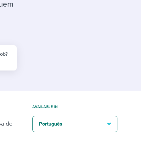
reverse that?
Learn to stay ahead.
luem
Explore Workable
Explore Workable
Explore Workable
job?
AVAILABLE IN
sa de
Português