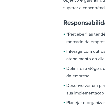
objetivo é garantir q
superar a concorrênci
Responsabili
“Perceber” as tend
mercado da empre
Interagir com outr
atendimento ao cli
Definir estratégias
da empresa
Desenvolver um pla
sua implementação 
Planejar e organiz