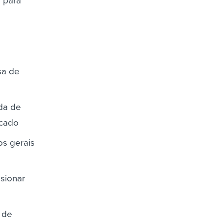
o para
sa de
da de
rcado
os gerais
sionar
 de