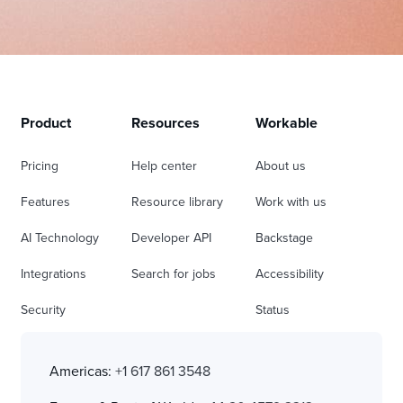
Product
Resources
Workable
Pricing
Help center
About us
Features
Resource library
Work with us
AI Technology
Developer API
Backstage
Integrations
Search for jobs
Accessibility
Security
Status
Americas:
+1 617 861 3548