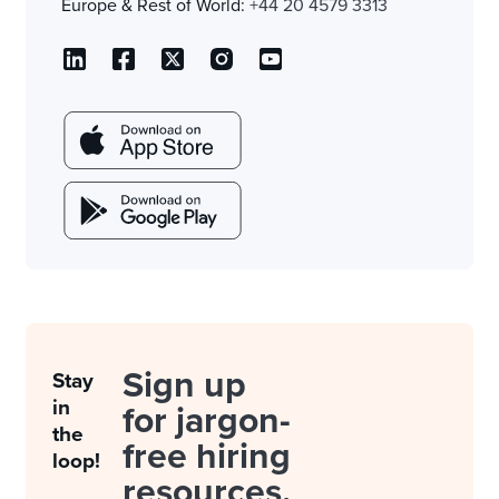
Europe & Rest of World:
+44 20 4579 3313
Sign up
Stay
in
for jargon-
the
free hiring
loop!
resources.