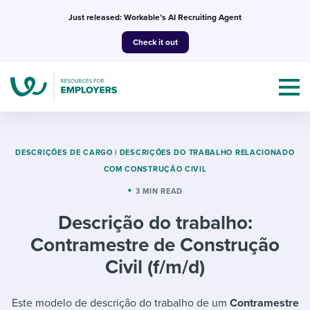
Skip
Just released: Workable’s AI Recruiting Agent
to
Check it out
content
DESCRIÇÕES DE CARGO
|
DESCRIÇÕES DO TRABALHO RELACIONADO
COM CONSTRUÇÃO CIVIL
Topics
3 MIN READ
Descrição do trabalho:
Templates & Guides
Contramestre de Construção
I’m a jobseeker
Civil (f/m/d)
I NEED HELP WITH...
Mobilizing AI in my work
I WANT...
Attend webinars & events
Este modelo de descrição do trabalho de um
Contramestre