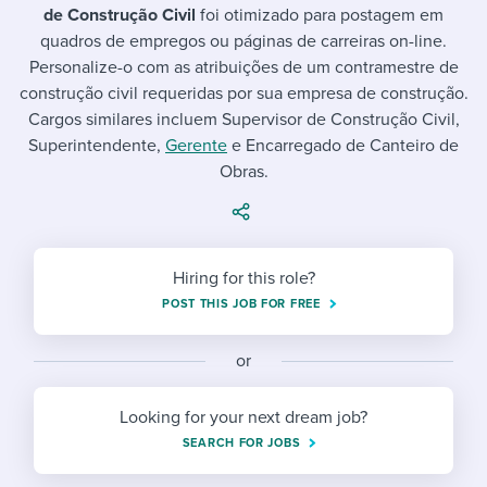
Job description templates
Evaluating candidates
I WANT TO LEARN ABOUT...
de Construção Civil
foi otimizado para postagem em
Workable customer stories
quadros de empregos ou páginas de carreiras on-line.
Applying for a job
Interview question templates
Working together with others
Explore Workable
Personalize-o com as atribuições de um contramestre de
construção civil requeridas por sua empresa de construção.
Interview process
Policy templates
Maintaining hiring pipelines
Cargos similares incluem Supervisor de Construção Civil,
Request a demo
Superintendente,
Gerente
e Encarregado de Canteiro de
Pay & benefits
Onboarding checklists
Developing & retaining people
Obras.
Career development
Start a free trial
Step-by-step tutorials
Ensuring compliance
Modern working life
Free ebooks & reports
Finding and attracting people
Hiring for this role?
Overall career resources
HR terms
Establishing an employer brand
POST THIS JOB FOR FREE
Workable Academy
Digitizing work processes
or
Candidate/employee experiences
Looking for your next dream job?
SEARCH FOR JOBS