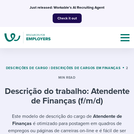
Skip
Just released: Workable’s AI Recruiting Agent
to
Check it out
content
DESCRIÇÕES DE CARGO
|
DESCRIÇÕES DE CARGOS EM FINANÇAS
2
MIN READ
Topics
Descrição do trabalho: Atendente
Templates & Guides
de Finanças (f/m/d)
I’m a jobseeker
I NEED HELP WITH...
Este modelo de descrição do cargo de
Atendente de
Finanças
é otimizado para postagem em quadros de
Mobilizing AI in my work
I WANT...
Attend webinars & events
empregos ou páginas de carreiras on-line e é fácil de ser