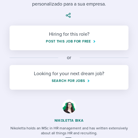
Job description templates
Evaluating candidates
personalizado para a sua empresa.
I WANT TO LEARN ABOUT...
Workable customer stories
Applying for a job
Interview question templates
Working together with others
Explore Workable
Interview process
Policy templates
Maintaining hiring pipelines
Hiring for this role?
Request a demo
Pay & benefits
POST THIS JOB FOR FREE
Onboarding checklists
Developing & retaining people
Career development
Start a free trial
Step-by-step tutorials
Ensuring compliance
or
Modern working life
Free ebooks & reports
Finding and attracting people
Looking for your next dream job?
SEARCH FOR JOBS
Overall career resources
HR terms
Establishing an employer brand
Workable Academy
Digitizing work processes
Candidate/employee experiences
NIKOLETTA BIKA
Nikoletta holds an MSc in HR management and has written extensively
about all things HR and recruiting.