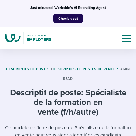
Skip
Just released: Workable’s AI Recruiting Agent
to
Check it out
content
DESCRIPTIFS DE POSTES
|
DESCRIPTIFS DE POSTES DE VENTE
3 MIN
READ
Topics
Descriptif de poste: Spécialiste
Templates & Guides
de la formation en
I’m a jobseeker
vente (f/h/autre)
I NEED HELP WITH...
Mobilizing AI in my work
I WANT...
Ce modèle de fiche de poste de Spécialiste de la formation
Attend webinars & events
en vente peut vous aider à identifier les candidats