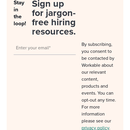
Sign up
Stay
in
for jargon-
the
free hiring
loop!
resources.
By subscribing,
you consent to
be contacted by
Workable about
our relevant
content,
products and
events. You can
opt-out any time.
For more
information
please see our
privacy policy
.