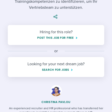
Trainingskompetenzen zu identifizieren, um Ihr
Job description templates
Evaluating candidates
I WANT TO LEARN ABOUT...
Workable customer stories
Vertriebsteam zu unterstützen.
Applying for a job
Interview question templates
Working together with others
Explore Workable
Interview process
Policy templates
Maintaining hiring pipelines
Request a demo
Hiring for this role?
Pay & benefits
Onboarding checklists
Developing & retaining people
POST THIS JOB FOR FREE
Career development
Start a free trial
Step-by-step tutorials
Ensuring compliance
or
Modern working life
Free ebooks & reports
Finding and attracting people
Looking for your next dream job?
Overall career resources
HR terms
Establishing an employer brand
SEARCH FOR JOBS
Workable Academy
Digitizing work processes
Candidate/employee experiences
CHRISTINA PAVLOU
An experienced recruiter and HR professional who has transferred her