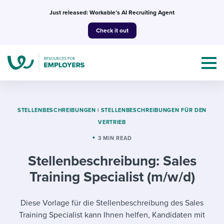
Skip
Just released: Workable’s AI Recruiting Agent
to
Check it out
content
STELLENBESCHREIBUNGEN
|
STELLENBESCHREIBUNGEN FÜR DEN
VERTRIEB
Topics
3 MIN READ
Stellenbeschreibung: Sales
Templates & Guides
Training Specialist (m/w/d)
I’m a jobseeker
I NEED HELP WITH...
Diese Vorlage für die Stellenbeschreibung des Sales
Mobilizing AI in my work
I WANT...
Attend webinars & events
Training Specialist kann Ihnen helfen, Kandidaten mit