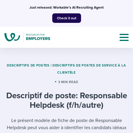
Skip
Just released: Workable’s AI Recruiting Agent
to
Check it out
content
DESCRIPTIFS DE POSTES
|
DESCRIPTIFS DE POSTES DE SERVICE À LA
CLIENTÈLE
Topics
3 MIN READ
Descriptif de poste: Responsable
Templates & Guides
Helpdesk (f/h/autre)
I’m a jobseeker
I NEED HELP WITH...
Le présent modèle de fiche de poste de Responsable
Mobilizing AI in my work
I WANT...
Attend webinars & events
Helpdesk peut vous aider à identifier les candidats idéaux