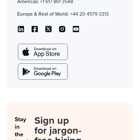
Americas:
+1 617 861 3548
Europe & Rest of World:
+44 20 4579 3313
Sign up
Stay
in
for jargon-
the