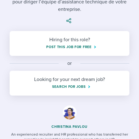
pour diriger l’équipe d’assistance technique de votre
Job description templates
Evaluating candidates
I WANT TO LEARN ABOUT...
Workable customer stories
entreprise.
Applying for a job
Interview question templates
Working together with others
Explore Workable
Interview process
Policy templates
Maintaining hiring pipelines
Request a demo
Hiring for this role?
Pay & benefits
Onboarding checklists
Developing & retaining people
POST THIS JOB FOR FREE
Career development
Start a free trial
Step-by-step tutorials
Ensuring compliance
or
Modern working life
Free ebooks & reports
Finding and attracting people
Looking for your next dream job?
Overall career resources
HR terms
Establishing an employer brand
SEARCH FOR JOBS
Workable Academy
Digitizing work processes
Candidate/employee experiences
CHRISTINA PAVLOU
An experienced recruiter and HR professional who has transferred her