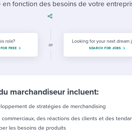
ing an employer brand
 Academy
and tricks for success.
 en fonction des besoins de votre entrepri
e/employee experiences
Workable customer stories
Workable customer stories
Workable customer stories
his role?
Looking for your next dream 
or
 FOR FREE
SEARCH FOR JOBS
 du marchandiseur incluent:
veloppement de stratégies de merchandising
s commerciaux, des réactions des clients et des tenda
iper les besoins de produits