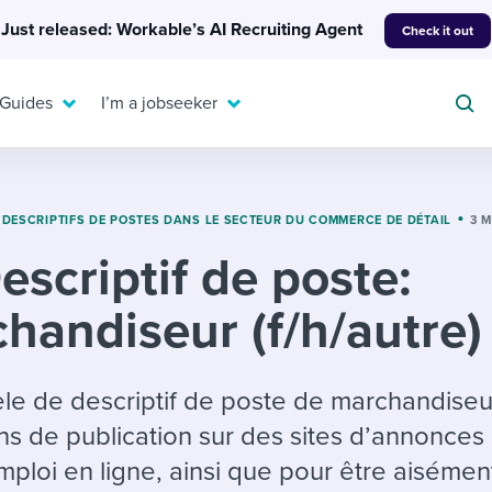
Just released: Workable’s AI Recruiting Agent
Check it out
 Guides
I’m a jobseeker
DESCRIPTIFS DE POSTES DANS LE SECTEUR DU COMMERCE DE DÉTAIL
3 
escriptif de poste:
For your job search:
To hear from others:
handiseur (f/h/autre)
INTERVIEWS & ANSWERS
Or browse by trending
g candidates
 question templates
 process
Typical interview
EXPERT INSIGHTS
questions and potential
FLEX WORK
ng hiring pipelines
g checklists
evelopment
Get insights, guidance,
le de descriptif de poste de marchandiseu
answers for each.
A flexible workplace
and tips from those in
ins de publication sur des sites d’annonces
 compliance
ks & reports
areer resources
means new ways of
the know.
ploi en ligne, ainsi que pour être aisémen
working. Pick up tips