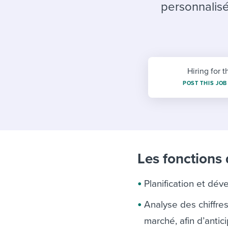
Finding and attracting people
HR terms
Establish
Workable
personnalisé
Digitizing work processes
Candidat
Attend webinars & events
Attend webinars & events
Attend webinars & events
Hiring for t
POST THIS JOB
Les fonctions
Planification et dé
Analyse des chiffre
marché, afin d’antic