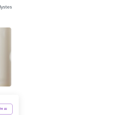
lystes
TH AI