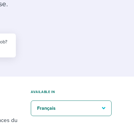
reverse that?
Learn to stay ahead.
se.
Explore Workable
Explore Workable
Explore Workable
job?
AVAILABLE IN
Français
nces du