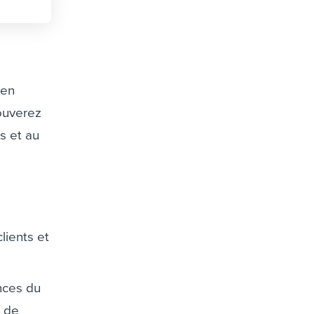
 en
rouverez
s et au
lients et
nces du
s de