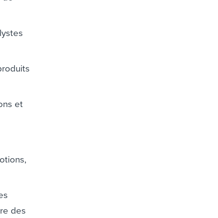
lystes
produits
ons et
otions,
les
ure des