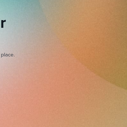
r
 place.