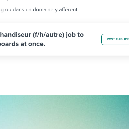
ng ou dans un domaine y afférent
handiseur (f/h/autre) job to
POST THIS JO
boards at once.