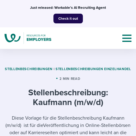
Skip
Just released: Workable’s AI Recruiting Agent
to
Check it out
content
STELLENBESCHREIBUNGEN
|
STELLENBESCHREIBUNGEN EINZELHANDEL
2 MIN READ
Topics
Stellenbeschreibung:
Templates & Guides
Kaufmann (m/w/d)
I’m a jobseeker
I NEED HELP WITH...
Diese Vorlage für die Stellenbeschreibung Kaufmann
(m/w/d) ist für dieVeröffentlichung in Online-Stellenbörsen
Mobilizing AI in my work
I WANT...
Attend webinars & events
oder auf Karriereseiten optimiert und kann leicht an die