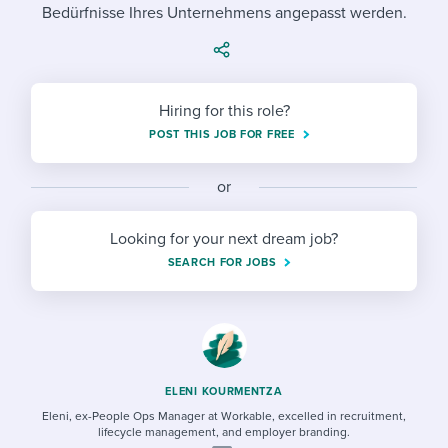
Job description templates
Evaluating candidates
Bedürfnisse Ihres Unternehmens angepasst werden.
I WANT TO LEARN ABOUT...
Workable customer stories
Applying for a job
Interview question templates
Working together with others
Explore Workable
Interview process
Policy templates
Maintaining hiring pipelines
Hiring for this role?
Request a demo
Pay & benefits
POST THIS JOB FOR FREE
Onboarding checklists
Developing & retaining people
Career development
Start a free trial
Step-by-step tutorials
Ensuring compliance
or
Modern working life
Free ebooks & reports
Finding and attracting people
Looking for your next dream job?
SEARCH FOR JOBS
Overall career resources
HR terms
Establishing an employer brand
Workable Academy
Digitizing work processes
Candidate/employee experiences
ELENI KOURMENTZA
Eleni, ex-People Ops Manager at Workable, excelled in recruitment,
lifecycle management, and employer branding.