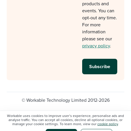
products and
events. You can
opt-out any time.
For more
information
please see our
privacy policy
.
© Workable Technology Limited 2012-2026
Legal
Privacy policy
Cookie Settings
Workable uses cookies to improve user’s experience, personalise ads and
analyse traffic. You can accept all cookies, decline all optional cookies, or
Do not sell/share my personal information
manage your cookie settings. To learn more, view our
cookie policy
.