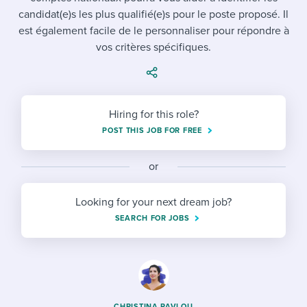
Job description templates
Evaluating candidates
I WANT TO LEARN ABOUT...
Workable customer stories
candidat(e)s les plus qualifié(e)s pour le poste proposé. Il
est également facile de le personnaliser pour répondre à
Applying for a job
Interview question templates
Working together with others
Explore Workable
vos critères spécifiques.
Interview process
Policy templates
Maintaining hiring pipelines
Request a demo
Pay & benefits
Onboarding checklists
Developing & retaining people
Hiring for this role?
Career development
Start a free trial
Step-by-step tutorials
Ensuring compliance
POST THIS JOB FOR FREE
Modern working life
Free ebooks & reports
Finding and attracting people
or
Overall career resources
HR terms
Establishing an employer brand
Looking for your next dream job?
Workable Academy
Digitizing work processes
SEARCH FOR JOBS
Candidate/employee experiences
CHRISTINA PAVLOU