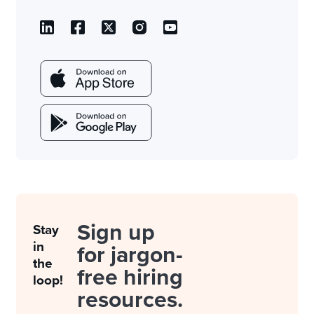
Sign up
Stay
in
for jargon-
the
free hiring
loop!
resources.