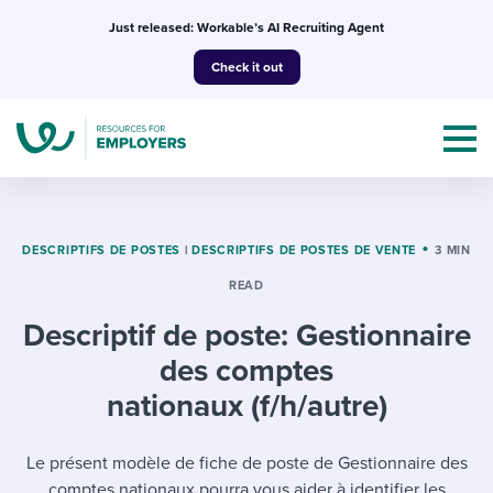
Skip
Just released: Workable’s AI Recruiting Agent
to
Check it out
content
DESCRIPTIFS DE POSTES
|
DESCRIPTIFS DE POSTES DE VENTE
3 MIN
READ
Topics
Descriptif de poste: Gestionnaire
Templates & Guides
des comptes
I’m a jobseeker
nationaux (f/h/autre)
I NEED HELP WITH...
Mobilizing AI in my work
I WANT...
Le présent modèle de fiche de poste de Gestionnaire des
Attend webinars & events
comptes nationaux pourra vous aider à identifier les