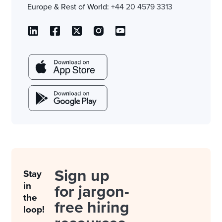
Europe & Rest of World:
+44 20 4579 3313
Sign up
Stay
in
for jargon-
the
free hiring
loop!