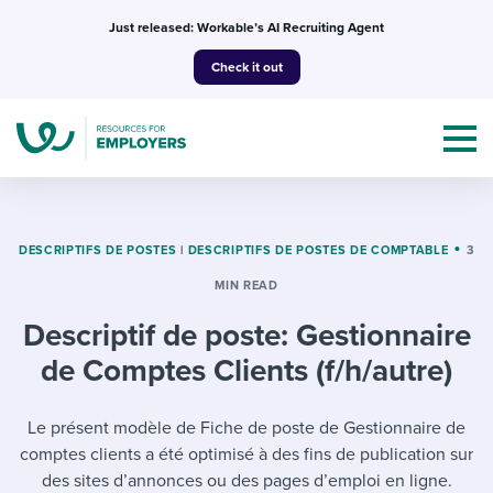
Skip
Just released: Workable’s AI Recruiting Agent
to
Check it out
content
DESCRIPTIFS DE POSTES
|
DESCRIPTIFS DE POSTES DE COMPTABLE
3
MIN READ
Topics
Descriptif de poste: Gestionnaire
Templates & Guides
de Comptes Clients (f/h/autre)
I’m a jobseeker
I NEED HELP WITH...
Le présent modèle de Fiche de poste de Gestionnaire de
comptes clients a été optimisé à des fins de publication sur
Mobilizing AI in my work
I WANT...
Attend webinars & events
des sites d’annonces ou des pages d’emploi en ligne.