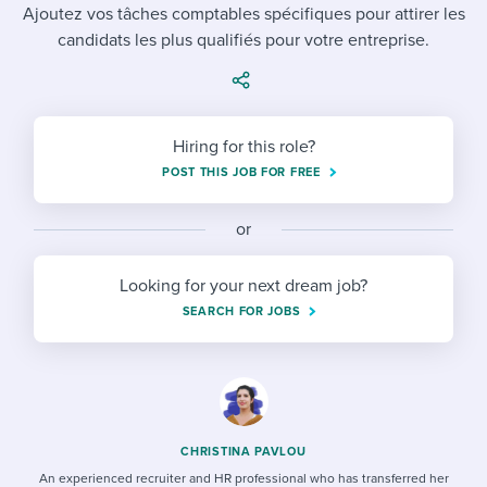
Job description templates
Evaluating candidates
Ajoutez vos tâches comptables spécifiques pour attirer les
I WANT TO LEARN ABOUT...
Workable customer stories
candidats les plus qualifiés pour votre entreprise.
Applying for a job
Interview question templates
Working together with others
Explore Workable
Interview process
Policy templates
Maintaining hiring pipelines
Request a demo
Hiring for this role?
Pay & benefits
Onboarding checklists
Developing & retaining people
POST THIS JOB FOR FREE
Career development
Start a free trial
Step-by-step tutorials
Ensuring compliance
or
Modern working life
Free ebooks & reports
Finding and attracting people
Looking for your next dream job?
Overall career resources
HR terms
Establishing an employer brand
SEARCH FOR JOBS
Workable Academy
Digitizing work processes
Candidate/employee experiences
CHRISTINA PAVLOU
An experienced recruiter and HR professional who has transferred her