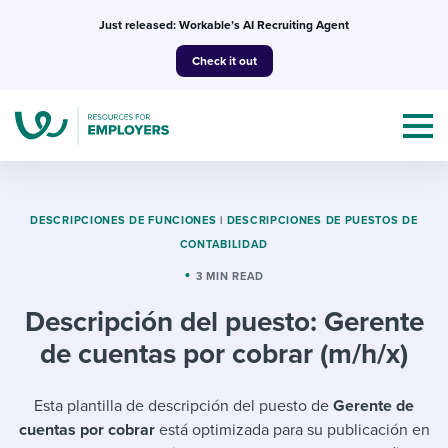
Skip
Just released: Workable’s AI Recruiting Agent
to
Check it out
content
DESCRIPCIONES DE FUNCIONES
|
DESCRIPCIONES DE PUESTOS DE
CONTABILIDAD
Topics
3 MIN READ
Descripción del puesto: Gerente
Templates & Guides
de cuentas por cobrar (m/h/x)
I’m a jobseeker
I NEED HELP WITH...
Esta plantilla de descripción del puesto de
Gerente de
Mobilizing AI in my work
I WANT...
Attend webinars & events
cuentas por cobrar
está optimizada para su publicación en