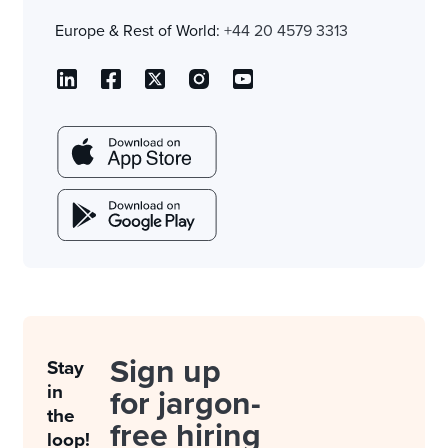
Europe & Rest of World:
+44 20 4579 3313
Sign up
Stay
in
for jargon-
the
free hiring
loop!