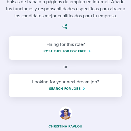
bolsas de trabajo o páginas de empleo en Internet. Añade
Job description templates
Evaluating candidates
I WANT TO LEARN ABOUT...
Workable customer stories
tus funciones y responsabilidades específicas para atraer a
Applying for a job
Interview question templates
los candidatos mejor cualificados para tu empresa.
Working together with others
Explore Workable
Interview process
Policy templates
Maintaining hiring pipelines
Request a demo
Pay & benefits
Onboarding checklists
Developing & retaining people
Hiring for this role?
POST THIS JOB FOR FREE
Career development
Start a free trial
Step-by-step tutorials
Ensuring compliance
Modern working life
Free ebooks & reports
or
Finding and attracting people
Overall career resources
HR terms
Establishing an employer brand
Looking for your next dream job?
SEARCH FOR JOBS
Workable Academy
Digitizing work processes
Candidate/employee experiences
CHRISTINA PAVLOU