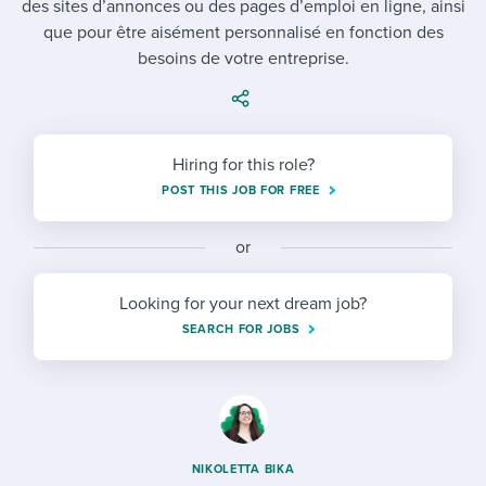
des sites d’annonces ou des pages d’emploi en ligne, ainsi
Job description templates
Evaluating candidates
I WANT TO LEARN ABOUT...
Workable customer stories
que pour être aisément personnalisé en fonction des
Applying for a job
Interview question templates
besoins de votre entreprise.
Working together with others
Explore Workable
Interview process
Policy templates
Maintaining hiring pipelines
Request a demo
Pay & benefits
Onboarding checklists
Developing & retaining people
Hiring for this role?
POST THIS JOB FOR FREE
Career development
Start a free trial
Step-by-step tutorials
Ensuring compliance
Modern working life
Free ebooks & reports
or
Finding and attracting people
Overall career resources
HR terms
Establishing an employer brand
Looking for your next dream job?
SEARCH FOR JOBS
Workable Academy
Digitizing work processes
Candidate/employee experiences
NIKOLETTA BIKA