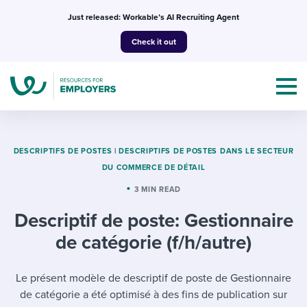
Skip
Just released: Workable’s AI Recruiting Agent
to
Check it out
content
DESCRIPTIFS DE POSTES
|
DESCRIPTIFS DE POSTES DANS LE SECTEUR
DU COMMERCE DE DÉTAIL
Topics
3 MIN READ
Descriptif de poste: Gestionnaire
Templates & Guides
de catégorie (f/h/autre)
I’m a jobseeker
I NEED HELP WITH...
Le présent modèle de descriptif de poste de Gestionnaire
Mobilizing AI in my work
I WANT...
Attend webinars & events
de catégorie a été optimisé à des fins de publication sur