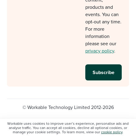
content,
products and
events. You can
opt-out any time.
For more
information
please see our
privacy policy
.
© Workable Technology Limited 2012-2026
Legal
Privacy policy
Cookie Settings
Workable uses cookies to improve user’s experience, personalise ads and
analyse traffic. You can accept all cookies, decline all optional cookies, or
Do not sell/share my personal information
manage your cookie settings. To learn more, view our
cookie policy
.