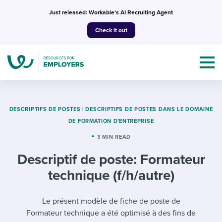
Skip
Just released: Workable’s AI Recruiting Agent
to
Check it out
content
DESCRIPTIFS DE POSTES
|
DESCRIPTIFS DE POSTES DANS LE DOMAINE
DE FORMATION D'ENTREPRISE
Topics
3 MIN READ
Descriptif de poste: Formateur
Templates & Guides
technique (f/h/autre)
I’m a jobseeker
I NEED HELP WITH...
Le présent modèle de fiche de poste de
Mobilizing AI in my work
I WANT...
Attend webinars & events
Formateur technique a été optimisé à des fins de