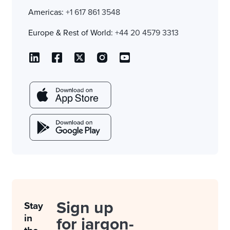
Americas:
+1 617 861 3548
Europe & Rest of World:
+44 20 4579 3313
Sign up
Stay
in
for jargon-