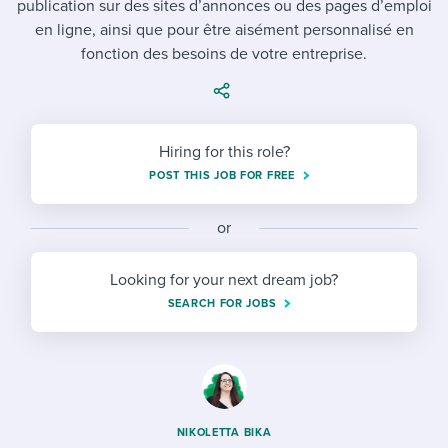
publication sur des sites d’annonces ou des pages d’emploi
Job description templates
Evaluating candidates
I WANT TO LEARN ABOUT...
Workable customer stories
en ligne, ainsi que pour être aisément personnalisé en
Applying for a job
Interview question templates
fonction des besoins de votre entreprise.
Working together with others
Explore Workable
Interview process
Policy templates
Maintaining hiring pipelines
Request a demo
Pay & benefits
Onboarding checklists
Developing & retaining people
Hiring for this role?
POST THIS JOB FOR FREE
Career development
Start a free trial
Step-by-step tutorials
Ensuring compliance
Modern working life
Free ebooks & reports
or
Finding and attracting people
Overall career resources
HR terms
Establishing an employer brand
Looking for your next dream job?
SEARCH FOR JOBS
Workable Academy
Digitizing work processes
Candidate/employee experiences
NIKOLETTA BIKA