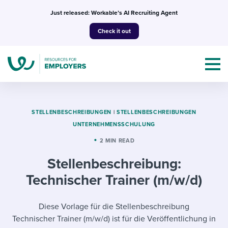
Skip
Just released: Workable’s AI Recruiting Agent
to
Check it out
content
STELLENBESCHREIBUNGEN
|
STELLENBESCHREIBUNGEN
UNTERNEHMENSSCHULUNG
Topics
2 MIN READ
Stellenbeschreibung:
Templates & Guides
Technischer Trainer (m/w/d)
I’m a jobseeker
I NEED HELP WITH...
Diese Vorlage für die Stellenbeschreibung
Mobilizing AI in my work
I WANT...
Attend webinars & events
Technischer Trainer (m/w/d) ist für die Veröffentlichung in