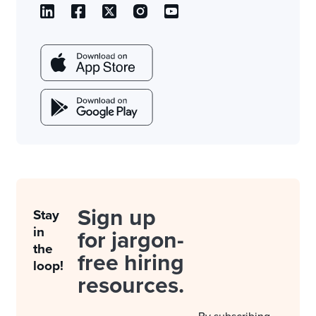
Sign up
Stay
in
for jargon-
the
free hiring
loop!
resources.