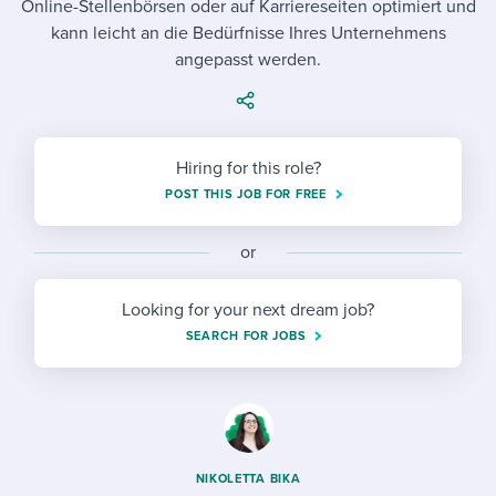
Online-Stellenbörsen oder auf Karriereseiten optimiert und
Job description templates
Evaluating candidates
I WANT TO LEARN ABOUT...
Workable customer stories
kann leicht an die Bedürfnisse Ihres Unternehmens
Applying for a job
Interview question templates
angepasst werden.
Working together with others
Explore Workable
Interview process
Policy templates
Maintaining hiring pipelines
Request a demo
Pay & benefits
Onboarding checklists
Developing & retaining people
Hiring for this role?
POST THIS JOB FOR FREE
Career development
Start a free trial
Step-by-step tutorials
Ensuring compliance
Modern working life
Free ebooks & reports
or
Finding and attracting people
Overall career resources
HR terms
Establishing an employer brand
Looking for your next dream job?
SEARCH FOR JOBS
Workable Academy
Digitizing work processes
Candidate/employee experiences
NIKOLETTA BIKA