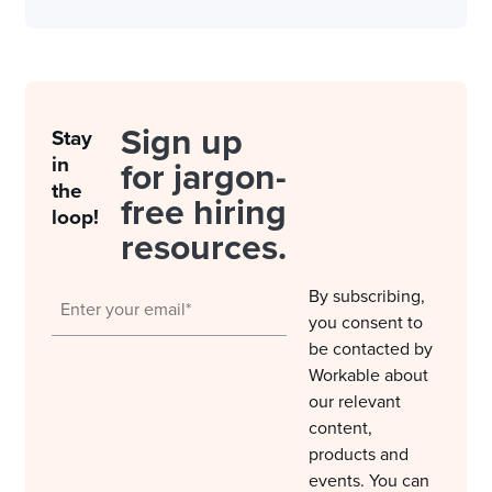
Sign up
Stay
in
for jargon-
the
free hiring
loop!
resources.
By subscribing,
you consent to
be contacted by
Workable about
our relevant
content,
products and
events. You can