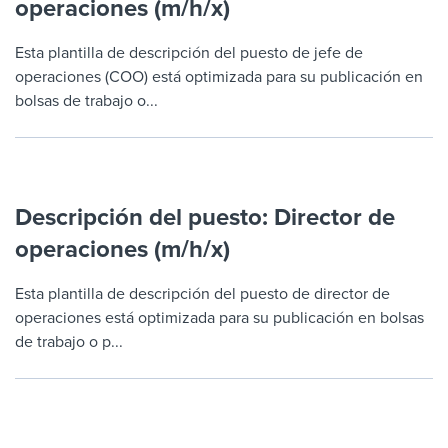
operaciones (m/h/x)
Job description templates
Evaluating candidates
I WANT TO LEARN ABOUT...
Workable customer stories
Applying for a job
Interview question templates
Esta plantilla de descripción del puesto de jefe de
Working together with others
Explore Workable
operaciones (COO) está optimizada para su publicación en
Interview process
Policy templates
Maintaining hiring pipelines
bolsas de trabajo o...
Request a demo
Pay & benefits
Onboarding checklists
Developing & retaining people
Career development
Start a free trial
Step-by-step tutorials
Ensuring compliance
Descripción del puesto: Director de
Modern working life
Free ebooks & reports
Finding and attracting people
operaciones (m/h/x)
Overall career resources
HR terms
Establishing an employer brand
Esta plantilla de descripción del puesto de director de
Workable Academy
operaciones está optimizada para su publicación en bolsas
Digitizing work processes
de trabajo o p...
Candidate/employee experiences