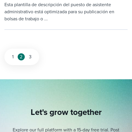
Esta plantilla de descripción del puesto de asistente
administrativo está optimizada para su publicación en
bolsas de trabajo o ...
Posts
1
2
3
pagination
Let's grow together
Explore our full platform with a 15-day free trial.
Post