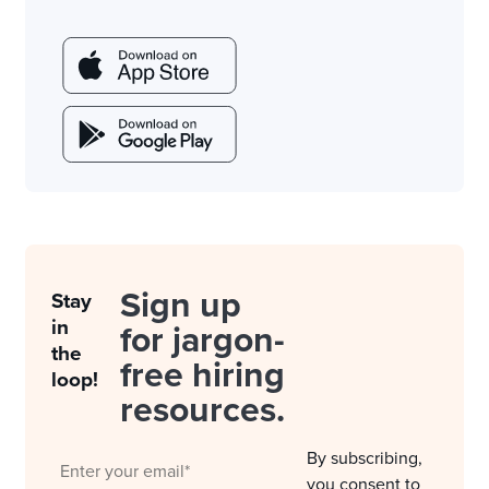
Sign up
Stay
in
for jargon-
the
free hiring
loop!
resources.
By subscribing,
you consent to