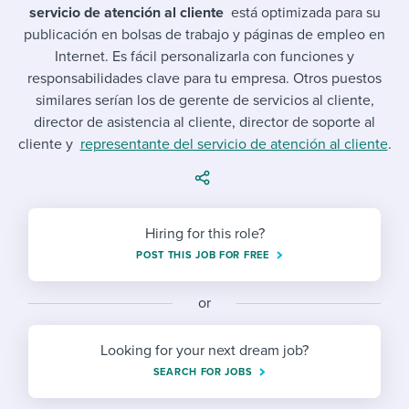
Job description templates
Evaluating candidates
I WANT TO LEARN ABOUT...
servicio de atención al cliente
está optimizada para su
Workable customer stories
publicación en bolsas de trabajo y páginas de empleo en
Applying for a job
Interview question templates
Working together with others
Explore Workable
Internet. Es fácil personalizarla con funciones y
responsabilidades clave para tu empresa. Otros puestos
Interview process
Policy templates
Maintaining hiring pipelines
similares serían los de gerente de servicios al cliente,
Request a demo
director de asistencia al cliente, director de soporte al
Pay & benefits
Onboarding checklists
Developing & retaining people
cliente y
representante del servicio de atención al cliente
.
Career development
Start a free trial
Step-by-step tutorials
Ensuring compliance
Modern working life
Free ebooks & reports
Finding and attracting people
Hiring for this role?
Overall career resources
HR terms
Establishing an employer brand
POST THIS JOB FOR FREE
Workable Academy
Digitizing work processes
or
Candidate/employee experiences
Looking for your next dream job?
SEARCH FOR JOBS