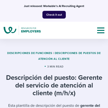
Skip
Just released: Workable’s AI Recruiting Agent
to
Check it out
content
DESCRIPCIONES DE FUNCIONES
|
DESCRIPCIONES DE PUESTOS DE
ATENCIÓN AL CLIENTE
Topics
3 MIN READ
Descripción del puesto: Gerente
Templates & Guides
del servicio de atención al
I’m a jobseeker
cliente (m/h/x)
I NEED HELP WITH...
Mobilizing AI in my work
I WANT...
Attend webinars & events
Esta plantilla de descripción del puesto de
gerente del