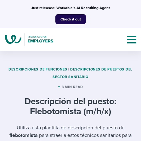
Skip
Just released: Workable’s AI Recruiting Agent
to
Check it out
content
DESCRIPCIONES DE FUNCIONES
|
DESCRIPCIONES DE PUESTOS DEL
SECTOR SANITARIO
Topics
3 MIN READ
Descripción del puesto:
Templates & Guides
Flebotomista (m/h/x)
I’m a jobseeker
I NEED HELP WITH...
Utiliza esta plantilla de descripción del puesto de
Mobilizing AI in my work
I WANT...
Attend webinars & events
flebotomista
para atraer a estos técnicos sanitarios para