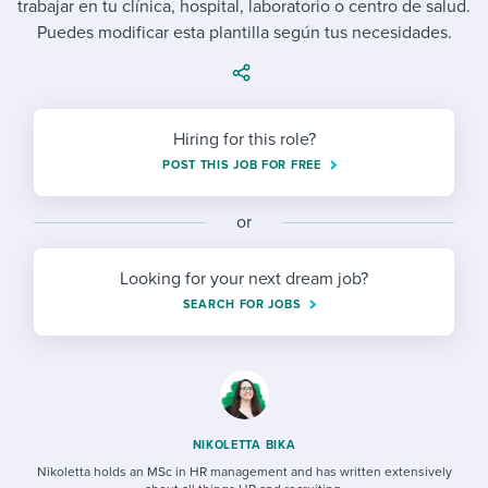
trabajar en tu clínica, hospital, laboratorio o centro de salud.
Job description templates
Evaluating candidates
I WANT TO LEARN ABOUT...
Workable customer stories
Puedes modificar esta plantilla según tus necesidades.
Applying for a job
Interview question templates
Working together with others
Explore Workable
Interview process
Policy templates
Maintaining hiring pipelines
Request a demo
Hiring for this role?
Pay & benefits
Onboarding checklists
Developing & retaining people
POST THIS JOB FOR FREE
Career development
Start a free trial
Step-by-step tutorials
Ensuring compliance
or
Modern working life
Free ebooks & reports
Finding and attracting people
Looking for your next dream job?
Overall career resources
HR terms
Establishing an employer brand
SEARCH FOR JOBS
Workable Academy
Digitizing work processes
Candidate/employee experiences
NIKOLETTA BIKA
Nikoletta holds an MSc in HR management and has written extensively