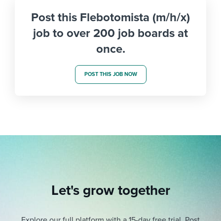
Post this Flebotomista (m/h/x)
job to over 200 job boards at
once.
POST THIS JOB NOW
Let's grow together
Explore our full platform with a 15-day free trial.
Post