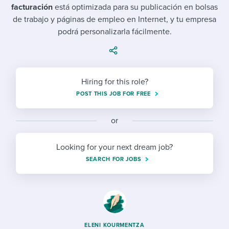
Job description templates
Evaluating candidates
I WANT TO LEARN ABOUT...
facturación
está optimizada para su publicación en bolsas
Workable customer stories
de trabajo y páginas de empleo en Internet, y tu empresa
Applying for a job
Interview question templates
Working together with others
Explore Workable
podrá personalizarla fácilmente.
Interview process
Policy templates
Maintaining hiring pipelines
Request a demo
Pay & benefits
Onboarding checklists
Developing & retaining people
Hiring for this role?
Career development
Start a free trial
Step-by-step tutorials
Ensuring compliance
POST THIS JOB FOR FREE
Modern working life
Free ebooks & reports
Finding and attracting people
or
Overall career resources
HR terms
Establishing an employer brand
Looking for your next dream job?
SEARCH FOR JOBS
Workable Academy
Digitizing work processes
Candidate/employee experiences
ELENI KOURMENTZA