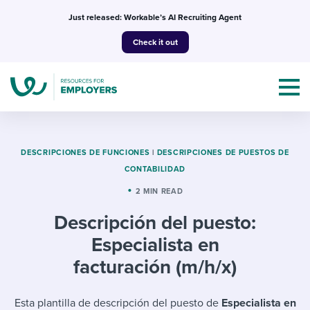
Skip
Just released: Workable’s AI Recruiting Agent
to
Check it out
content
DESCRIPCIONES DE FUNCIONES
|
DESCRIPCIONES DE PUESTOS DE
CONTABILIDAD
Topics
2 MIN READ
Descripción del puesto:
Templates & Guides
Especialista en
I’m a jobseeker
facturación (m/h/x)
I NEED HELP WITH...
Mobilizing AI in my work
I WANT...
Attend webinars & events
Esta plantilla de descripción del puesto de
Especialista en