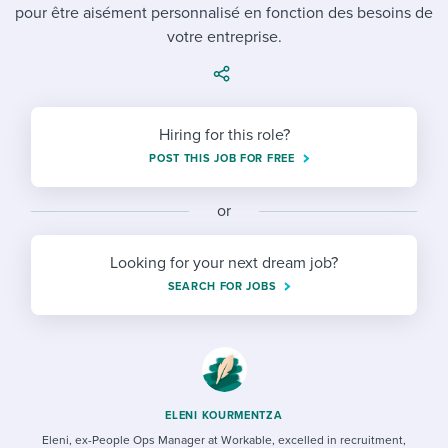
Job description templates
Evaluating candidates
pour être aisément personnalisé en fonction des besoins de
I WANT TO LEARN ABOUT...
Workable customer stories
votre entreprise.
Applying for a job
Interview question templates
Working together with others
Explore Workable
Interview process
Policy templates
Maintaining hiring pipelines
Request a demo
Hiring for this role?
Pay & benefits
Onboarding checklists
Developing & retaining people
POST THIS JOB FOR FREE
Career development
Start a free trial
Step-by-step tutorials
Ensuring compliance
or
Modern working life
Free ebooks & reports
Finding and attracting people
Looking for your next dream job?
Overall career resources
HR terms
Establishing an employer brand
SEARCH FOR JOBS
Workable Academy
Digitizing work processes
Candidate/employee experiences
ELENI KOURMENTZA
Eleni, ex-People Ops Manager at Workable, excelled in recruitment,