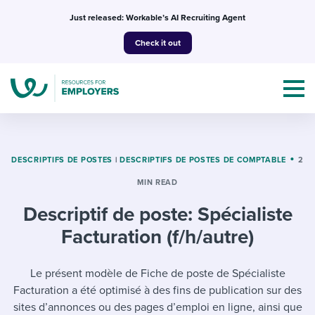
Skip
Just released: Workable’s AI Recruiting Agent
to
Check it out
content
DESCRIPTIFS DE POSTES
|
DESCRIPTIFS DE POSTES DE COMPTABLE
2
MIN READ
Topics
Descriptif de poste: Spécialiste
Templates & Guides
Facturation (f/h/autre)
I’m a jobseeker
I NEED HELP WITH...
Le présent modèle de Fiche de poste de Spécialiste
Facturation a été optimisé à des fins de publication sur des
Mobilizing AI in my work
I WANT...
Attend webinars & events
sites d’annonces ou des pages d’emploi en ligne, ainsi que