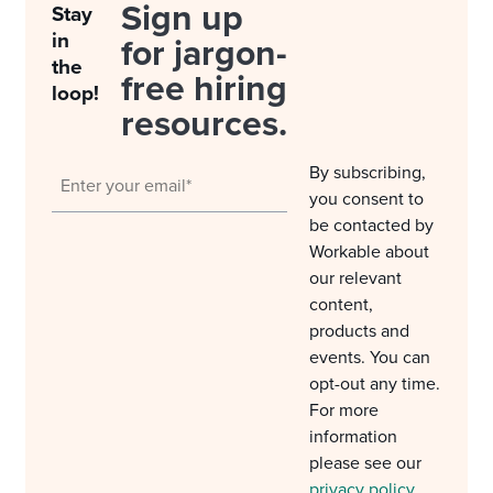
Sign up
Stay
in
for jargon-
the
free hiring
loop!
resources.
By subscribing,
you consent to
be contacted by
Workable about
our relevant
content,
products and
events. You can
opt-out any time.
For more
information
please see our
privacy policy
.