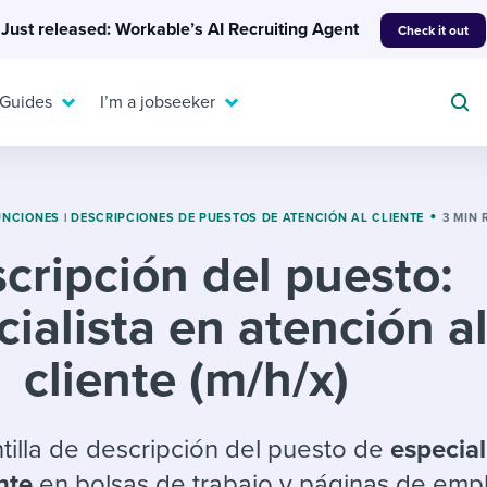
Just released: Workable’s AI Recruiting Agent
Check it out
 Guides
I’m a jobseeker
UNCIONES
|
DESCRIPCIONES DE PUESTOS DE ATENCIÓN AL CLIENTE
3 MIN 
cripción del puesto:
For your job search:
To hear from others:
ialista en atención a
INTERVIEWS & ANSWERS
Or browse by trending
g candidates
 question templates
 process
Typical interview
EXPERT INSIGHTS
cliente (m/h/x)
questions and potential
FLEX WORK
ng hiring pipelines
g checklists
evelopment
Get insights, guidance,
answers for each.
A flexible workplace
and tips from those in
 compliance
ks & reports
areer resources
means new ways of
the know.
ntilla de descripción del puesto de
especial
working. Pick up tips
nte
en bolsas de trabajo y páginas de emp