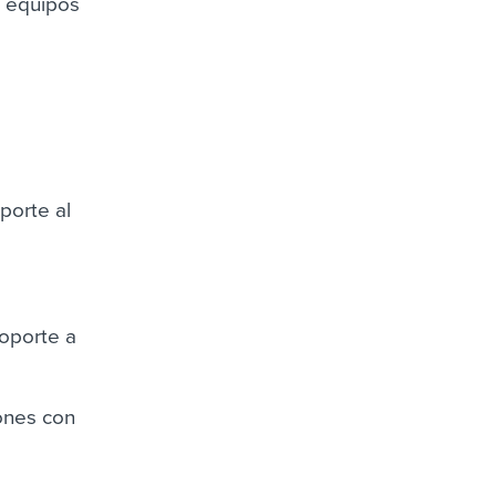
s equipos
porte al
soporte a
ones con