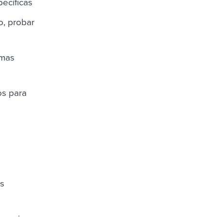
pecíficas
o, probar
emas
os para
as