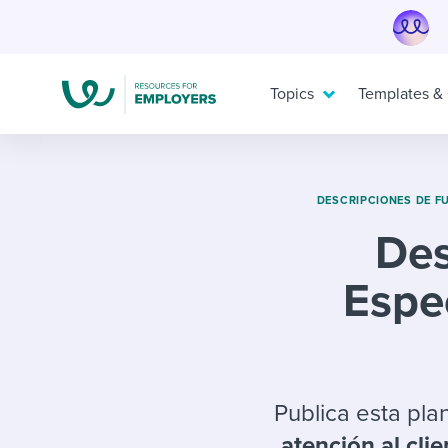
Skip
to
content
Topics
Templates &
DESCRIPCIONES DE F
TOPICS
TEMPLATES & GUIDES
I’M A JOBSEEKER
Des
I need help with...
I want...
I want to learn about...
Espec
Mobilizing AI in my work
Job description templates
Applying for a job
Evaluatin
Interview
Interview
Working together with others
Policy templates
Pay & benefits
Maintaini
Onboardin
Career d
Developing & retaining people
Step-by-step tutorials
Modern working life
Ensuring
Free eboo
Overall c
Publica esta pla
atención al clie