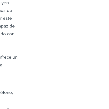
luyen
rios de
r este
capaz de
zado con
ofrece un
a.
léfono,