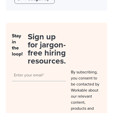
Sign up
Stay
in
for jargon-
the
free hiring
loop!
resources.
By subscribing,
you consent to
be contacted by
Workable about
our relevant
content,
products and