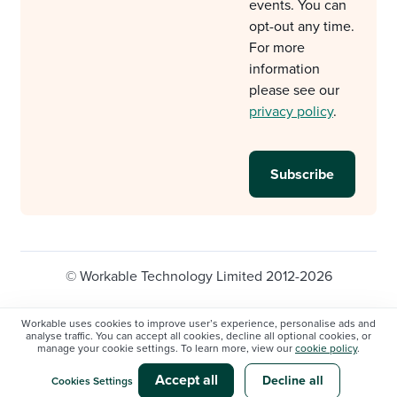
events. You can
opt-out any time.
For more
information
please see our
privacy policy
.
© Workable Technology Limited 2012-2026
Legal
Privacy policy
Cookie Settings
Workable uses cookies to improve user’s experience, personalise ads and
analyse traffic. You can accept all cookies, decline all optional cookies, or
Do not sell/share my personal information
manage your cookie settings. To learn more, view our
cookie policy
.
Modern slavery statement
Accept all
Decline all
Cookies Settings