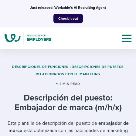
Skip
Just released: Workable’s AI Recruiting Agent
to
Check it out
content
DESCRIPCIONES DE FUNCIONES
|
DESCRIPCIONES DE PUESTOS
RELACIONADOS CON EL MARKETING
Topics
3 MIN READ
Descripción del puesto:
Templates & Guides
Embajador de marca (m/h/x)
I’m a jobseeker
I NEED HELP WITH...
Esta plantilla de descripción del puesto de
embajador de
Mobilizing AI in my work
I WANT...
Attend webinars & events
marca
está optimizada con las habilidades de marketing