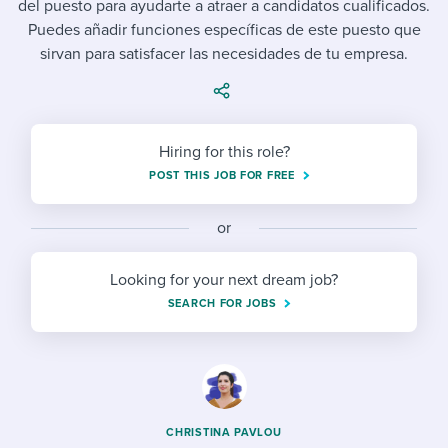
del puesto para ayudarte a atraer a candidatos cualificados.
Job description templates
Evaluating candidates
I WANT TO LEARN ABOUT...
Workable customer stories
Puedes añadir funciones específicas de este puesto que
Applying for a job
Interview question templates
sirvan para satisfacer las necesidades de tu empresa.
Working together with others
Explore Workable
Interview process
Policy templates
Maintaining hiring pipelines
Request a demo
Pay & benefits
Onboarding checklists
Developing & retaining people
Hiring for this role?
POST THIS JOB FOR FREE
Career development
Start a free trial
Step-by-step tutorials
Ensuring compliance
Modern working life
Free ebooks & reports
or
Finding and attracting people
Overall career resources
HR terms
Establishing an employer brand
Looking for your next dream job?
SEARCH FOR JOBS
Workable Academy
Digitizing work processes
Candidate/employee experiences
CHRISTINA PAVLOU