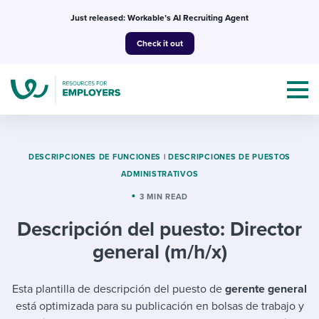
Skip
Just released: Workable’s AI Recruiting Agent
to
Check it out
content
DESCRIPCIONES DE FUNCIONES
|
DESCRIPCIONES DE PUESTOS
ADMINISTRATIVOS
Topics
3 MIN READ
Descripción del puesto: Director
Templates & Guides
general (m/h/x)
I’m a jobseeker
I NEED HELP WITH...
Esta plantilla de descripción del puesto de
gerente general
Mobilizing AI in my work
I WANT...
Attend webinars & events
está optimizada para su publicación en bolsas de trabajo y