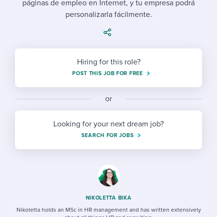
páginas de empleo en Internet, y tu empresa podrá
Job description templates
Evaluating candidates
I WANT TO LEARN ABOUT...
Workable customer stories
personalizarla fácilmente.
Applying for a job
Interview question templates
Working together with others
Explore Workable
Interview process
Policy templates
Maintaining hiring pipelines
Request a demo
Hiring for this role?
Pay & benefits
Onboarding checklists
Developing & retaining people
POST THIS JOB FOR FREE
Career development
Start a free trial
Step-by-step tutorials
Ensuring compliance
or
Modern working life
Free ebooks & reports
Finding and attracting people
Looking for your next dream job?
Overall career resources
HR terms
Establishing an employer brand
SEARCH FOR JOBS
Workable Academy
Digitizing work processes
Candidate/employee experiences
NIKOLETTA BIKA
Nikoletta holds an MSc in HR management and has written extensively