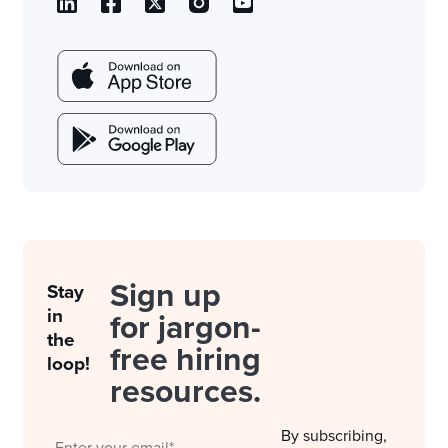
Sign up
Stay
in
for jargon-
the
free hiring
loop!
resources.
By subscribing,