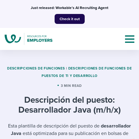
Skip
Just released: Workable’s AI Recruiting Agent
to
Check it out
content
DESCRIPCIONES DE FUNCIONES
|
DESCRIPCIONES DE FUNCIONES DE
PUESTOS DE TI Y DESARROLLO
Topics
3 MIN READ
Descripción del puesto:
Templates & Guides
Desarrollador Java (m/h/x)
I’m a jobseeker
I NEED HELP WITH...
Esta plantilla de descripción del puesto de
desarrollador
Mobilizing AI in my work
I WANT...
Attend webinars & events
Java
está optimizada para su publicación en bolsas de