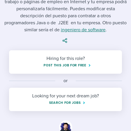
trabajo o páginas de empleo en Internet y tu empresa podrá
Job description templates
Evaluating candidates
I WANT TO LEARN ABOUT...
Workable customer stories
personalizarla fácilmente. Puedes modificar esta
Applying for a job
Interview question templates
descripción del puesto para contratar a otros
Working together with others
Explore Workable
programadores Java o de J2EE en tu empresa. Otro puesto
Interview process
Policy templates
Maintaining hiring pipelines
similar sería el de
ingeniero de software
.
Request a demo
Pay & benefits
Onboarding checklists
Developing & retaining people
Career development
Start a free trial
Step-by-step tutorials
Ensuring compliance
Hiring for this role?
Modern working life
POST THIS JOB FOR FREE
Free ebooks & reports
Finding and attracting people
Overall career resources
HR terms
Establishing an employer brand
or
Workable Academy
Digitizing work processes
Looking for your next dream job?
SEARCH FOR JOBS
Candidate/employee experiences