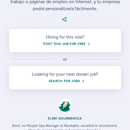
trabajo o páginas de empleo en Internet, y tu empresa
Job description templates
Evaluating candidates
I WANT TO LEARN ABOUT...
Workable customer stories
podrá personalizarla fácilmente.
Applying for a job
Interview question templates
Working together with others
Explore Workable
Interview process
Policy templates
Maintaining hiring pipelines
Request a demo
Hiring for this role?
Pay & benefits
Onboarding checklists
Developing & retaining people
POST THIS JOB FOR FREE
Career development
Start a free trial
Step-by-step tutorials
Ensuring compliance
or
Modern working life
Free ebooks & reports
Finding and attracting people
Looking for your next dream job?
Overall career resources
HR terms
Establishing an employer brand
SEARCH FOR JOBS
Workable Academy
Digitizing work processes
Candidate/employee experiences
ELENI KOURMENTZA
Eleni, ex-People Ops Manager at Workable, excelled in recruitment,