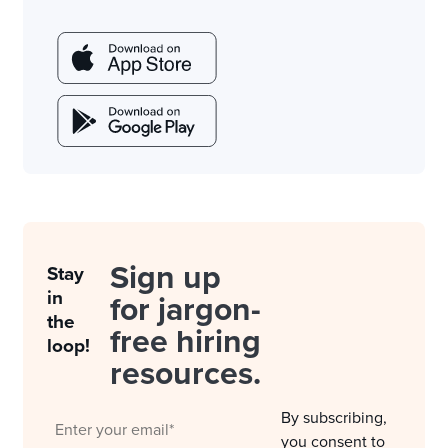
Sign up
Stay
in
for jargon-
the
free hiring
loop!
resources.
By subscribing,
you consent to