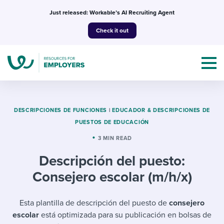
Skip
Just released: Workable’s AI Recruiting Agent
to
Check it out
content
DESCRIPCIONES DE FUNCIONES
|
EDUCADOR & DESCRIPCIONES DE
PUESTOS DE EDUCACIÓN
Topics
3 MIN READ
Descripción del puesto:
Templates & Guides
Consejero escolar (m/h/x)
I’m a jobseeker
I NEED HELP WITH...
Esta plantilla de descripción del puesto de
consejero
Mobilizing AI in my work
I WANT...
Attend webinars & events
escolar
está optimizada para su publicación en bolsas de