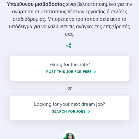
Job description templates
Evaluating candidates
I WANT TO LEARN ABOUT...
Υπεύθυνου μισθοδοσίας
είναι βελτιστοποιημένο για την
Workable customer stories
ανάρτηση σε ιστότοπους θέσεων εργασίας ή σελίδες
Applying for a job
Interview question templates
Working together with others
Explore Workable
σταδιοδρομίας. Μπορείτε να τροποποιήσετε αυτό το
υπόδειγμα για να καλύψετε τις ανάγκες της επιχείρησής
Interview process
Policy templates
Maintaining hiring pipelines
σας.
Request a demo
Pay & benefits
Onboarding checklists
Developing & retaining people
Career development
Start a free trial
Step-by-step tutorials
Ensuring compliance
Hiring for this role?
Modern working life
Free ebooks & reports
Finding and attracting people
POST THIS JOB FOR FREE
Overall career resources
HR terms
Establishing an employer brand
or
Workable Academy
Digitizing work processes
Looking for your next dream job?
Candidate/employee experiences
SEARCH FOR JOBS