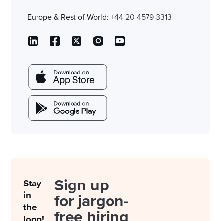
Europe & Rest of World:
+44 20 4579 3313
Sign up
Stay
in
for jargon-
the
free hiring
loop!