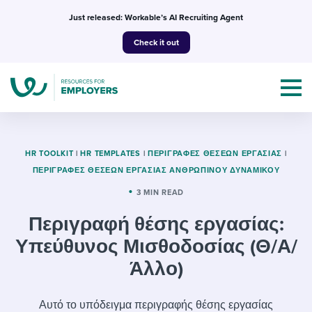
Skip
Just released: Workable’s AI Recruiting Agent
to
Check it out
content
HR TOOLKIT
|
HR TEMPLATES
|
ΠΕΡΙΓΡΑΦΈΣ ΘΈΣΕΩΝ ΕΡΓΑΣΊΑΣ
|
ΠΕΡΙΓΡΑΦΈΣ ΘΈΣΕΩΝ ΕΡΓΑΣΊΑΣ ΑΝΘΡΏΠΙΝΟΥ ΔΥΝΑΜΙΚΟΎ
Topics
3 MIN READ
Περιγραφή θέσης εργασίας:
Templates & Guides
Υπεύθυνος Μισθοδοσίας (Θ/Α/
I’m a jobseeker
I NEED HELP WITH...
Άλλο)
Mobilizing AI in my work
I WANT...
Attend webinars & events
Αυτό το υπόδειγμα περιγραφής θέσης εργασίας