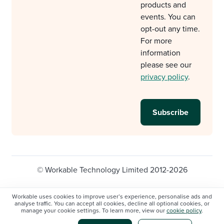
products and
events. You can
opt-out any time.
For more
information
please see our
privacy policy
.
© Workable Technology Limited 2012-2026
Legal
Privacy policy
Cookie Settings
Workable uses cookies to improve user’s experience, personalise ads and
analyse traffic. You can accept all cookies, decline all optional cookies, or
Do not sell/share my personal information
manage your cookie settings. To learn more, view our
cookie policy
.