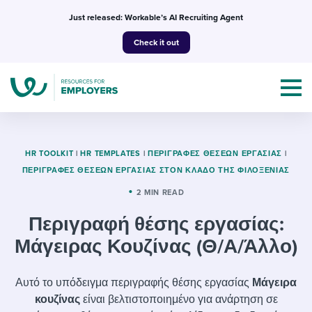
Skip
Just released: Workable’s AI Recruiting Agent
to
Check it out
content
HR TOOLKIT
|
HR TEMPLATES
|
ΠΕΡΙΓΡΑΦΈΣ ΘΈΣΕΩΝ ΕΡΓΑΣΊΑΣ
|
ΠΕΡΙΓΡΑΦΈΣ ΘΈΣΕΩΝ ΕΡΓΑΣΊΑΣ ΣΤΟΝ ΚΛΆΔΟ ΤΗΣ ΦΙΛΟΞΕΝΊΑΣ
Topics
2 MIN READ
Περιγραφή θέσης εργασίας:
Templates & Guides
Μάγειρας Κουζίνας (Θ/Α/Άλλο)
I’m a jobseeker
I NEED HELP WITH...
Αυτό το υπόδειγμα περιγραφής θέσης εργασίας
Μάγειρα
Mobilizing AI in my work
I WANT...
Attend webinars & events
κουζίνας
είναι βελτιστοποιημένο για ανάρτηση σε