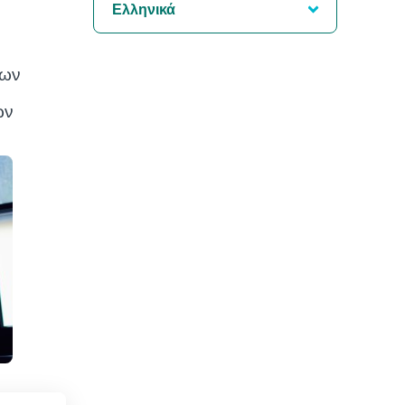
Ελληνικά
των
ων