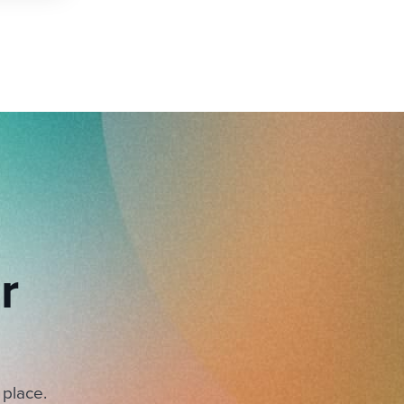
r
 place.