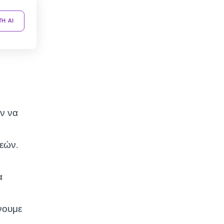
TH AI
ν να
εών.
α
νουμε