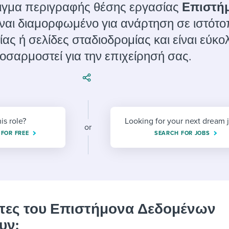
ing an employer brand
 Academy
and tricks for success.
ειγμα περιγραφής θέσης εργασίας
Επιστή
ναι διαμορφωμένο για ανάρτηση σε ιστότ
e/employee experiences
Workable customer stories
ας ή σελίδες σταδιοδρομίας και είναι εύκο
Workable customer stories
οσαρμοστεί για την επιχείρησή σας.
Workable customer stories
his role?
Looking for your next dream 
or
 FOR FREE
SEARCH FOR JOBS
ητες του Επιστήμονα Δεδομένων
υν: