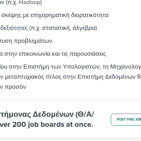
ν (π.χ. Hadoop)
σκέψης με επιχειρηματική διορατικότητα
εξιότητες (π.χ. στατιστική, άλγεβρα)
πίλυση προβλημάτων
α στην επικοινωνία και τις παρουσιάσεις
ίου στην Επιστήμη των Υπολογιστών, τη Μηχανολογ
χόν μεταπτυχιακός τίτλος στην Επιστήμη Δεδομένων 
ον προσόν
ιστήμονας Δεδομένων (Θ/Α/
POST THIS JO
ver 200 job boards at once.