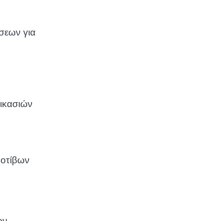
άσεων για
ικασιών
μοτίβων