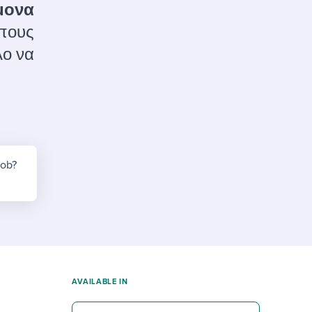
reverse that?
Learn to stay ahead.
μονα
οπους
Explore Workable
λο να
Explore Workable
Explore Workable
job?
AVAILABLE IN