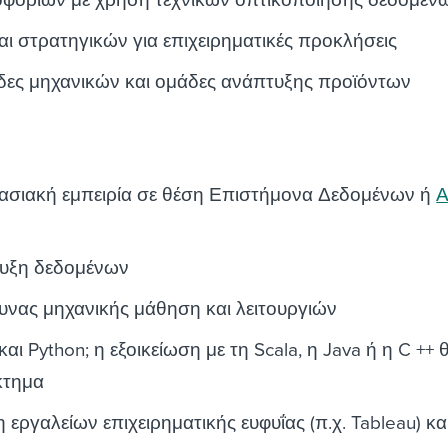
φοριών με χρήση τεχνικών οπτικοποίησης δεδομέν
ι στρατηγικών για επιχειρηματικές προκλήσεις
δες μηχανικών και ομάδες ανάπτυξης προϊόντων
ασιακή εμπειρία σε θέση Επιστήμονα Δεδομένων ή
Α
ρυξη δεδομένων
υνας μηχανικής μάθηση και λειτουργιών
ι Python; η εξοικείωση με τη Scala, η Java ή η C ++ 
κτημα
 εργαλείων επιχειρηματικής ευφυΐας (π.χ. Tableau) κα