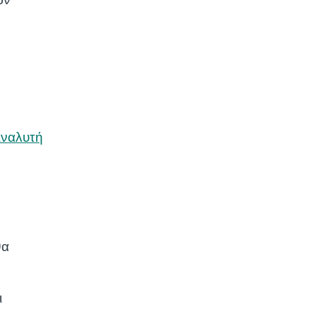
ων
ναλυτή
θα
ι