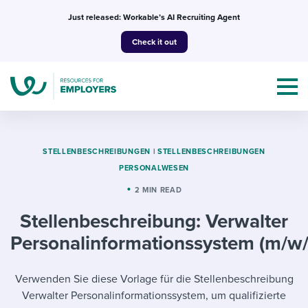
Skip
Just released: Workable’s AI Recruiting Agent
to
Check it out
content
STELLENBESCHREIBUNGEN
|
STELLENBESCHREIBUNGEN
PERSONALWESEN
Topics
2 MIN READ
Stellenbeschreibung: Verwalter
Templates & Guides
Personalinformationssystem (m/w/
I’m a jobseeker
I NEED HELP WITH...
Verwenden Sie diese Vorlage für die Stellenbeschreibung
Mobilizing AI in my work
I WANT...
Attend webinars & events
Verwalter Personalinformationssystem, um qualifizierte