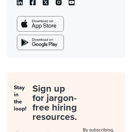
Sign up
Stay
in
for jargon-
the
free hiring
loop!
resources.
By subscribing,