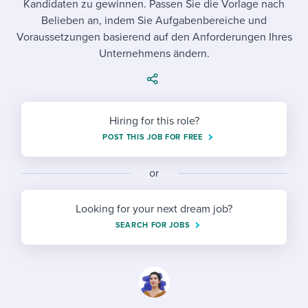
Kandidaten zu gewinnen. Passen Sie die Vorlage nach
Job description templates
Evaluating candidates
I WANT TO LEARN ABOUT...
Workable customer stories
Belieben an, indem Sie Aufgabenbereiche und
Applying for a job
Interview question templates
Voraussetzungen basierend auf den Anforderungen Ihres
Working together with others
Explore Workable
Unternehmens ändern.
Interview process
Policy templates
Maintaining hiring pipelines
Request a demo
Pay & benefits
Onboarding checklists
Developing & retaining people
Hiring for this role?
Career development
Start a free trial
Step-by-step tutorials
Ensuring compliance
POST THIS JOB FOR FREE
Modern working life
Free ebooks & reports
Finding and attracting people
or
Overall career resources
HR terms
Establishing an employer brand
Looking for your next dream job?
Workable Academy
Digitizing work processes
SEARCH FOR JOBS
Candidate/employee experiences