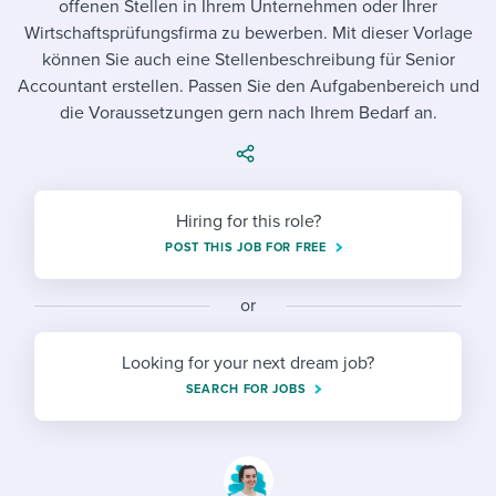
offenen Stellen in Ihrem Unternehmen oder Ihrer
Job description templates
Evaluating candidates
I WANT TO LEARN ABOUT...
Workable customer stories
Wirtschaftsprüfungsfirma zu bewerben. Mit dieser Vorlage
Applying for a job
Interview question templates
können Sie auch eine Stellenbeschreibung für Senior
Working together with others
Explore Workable
Accountant erstellen. Passen Sie den Aufgabenbereich und
Interview process
Policy templates
Maintaining hiring pipelines
die Voraussetzungen gern nach Ihrem Bedarf an.
Request a demo
Pay & benefits
Onboarding checklists
Developing & retaining people
Career development
Start a free trial
Step-by-step tutorials
Ensuring compliance
Hiring for this role?
Modern working life
POST THIS JOB FOR FREE
Free ebooks & reports
Finding and attracting people
Overall career resources
HR terms
Establishing an employer brand
or
Workable Academy
Digitizing work processes
Looking for your next dream job?
SEARCH FOR JOBS
Candidate/employee experiences