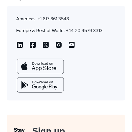
Americas:
+1 617 861 3548
Europe & Rest of World:
+44 20 4579 3313
Sign up
Stay