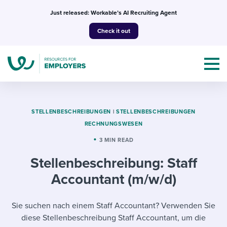
Skip
Just released: Workable’s AI Recruiting Agent
to
Check it out
content
STELLENBESCHREIBUNGEN
|
STELLENBESCHREIBUNGEN
RECHNUNGSWESEN
Topics
3 MIN READ
Stellenbeschreibung: Staff
Templates & Guides
Accountant (m/w/d)
I’m a jobseeker
I NEED HELP WITH...
Sie suchen nach einem Staff Accountant? Verwenden Sie
Mobilizing AI in my work
I WANT...
Attend webinars & events
diese Stellenbeschreibung Staff Accountant, um die