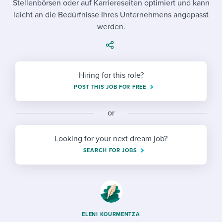
Stellenbörsen oder auf Karriereseiten optimiert und kann
Job description templates
Evaluating candidates
I WANT TO LEARN ABOUT...
Workable customer stories
leicht an die Bedürfnisse Ihres Unternehmens angepasst
Applying for a job
Interview question templates
Working together with others
werden.
Explore Workable
Interview process
Policy templates
Maintaining hiring pipelines
Request a demo
Pay & benefits
Onboarding checklists
Developing & retaining people
Hiring for this role?
POST THIS JOB FOR FREE
Career development
Start a free trial
Step-by-step tutorials
Ensuring compliance
Modern working life
Free ebooks & reports
or
Finding and attracting people
Overall career resources
HR terms
Establishing an employer brand
Looking for your next dream job?
SEARCH FOR JOBS
Workable Academy
Digitizing work processes
Candidate/employee experiences
ELENI KOURMENTZA