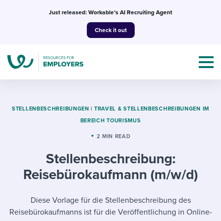
Skip
Just released: Workable’s AI Recruiting Agent
to
Check it out
content
STELLENBESCHREIBUNGEN
|
TRAVEL & STELLENBESCHREIBUNGEN IM
BEREICH TOURISMUS
Topics
2 MIN READ
Stellenbeschreibung:
Templates & Guides
Reisebürokaufmann (m/w/d)
I’m a jobseeker
I NEED HELP WITH...
Diese Vorlage für die Stellenbeschreibung des
Mobilizing AI in my work
I WANT...
Attend webinars & events
Reisebürokaufmanns ist für die Veröffentlichung in Online-