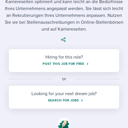
Karriereseiten optimiert und kann leicht an die Bedürfnisse
Job description templates
Evaluating candidates
I WANT TO LEARN ABOUT...
Workable customer stories
Ihres Unternehmens angepasst werden. Sie lässt sich leicht
Applying for a job
Interview question templates
an Rekrutierungen Ihres Unternehmens anpassen. Nutzen
Working together with others
Explore Workable
Sie sie bei Stellenausschreibungen in Online-Stellenbörsen
Interview process
Policy templates
Maintaining hiring pipelines
und auf Karriereseiten.
Request a demo
Pay & benefits
Onboarding checklists
Developing & retaining people
Career development
Start a free trial
Step-by-step tutorials
Ensuring compliance
Hiring for this role?
Modern working life
POST THIS JOB FOR FREE
Free ebooks & reports
Finding and attracting people
Overall career resources
HR terms
Establishing an employer brand
or
Workable Academy
Digitizing work processes
Looking for your next dream job?
SEARCH FOR JOBS
Candidate/employee experiences