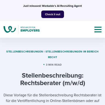
Skip
Just released: Workable’s AI Recruiting Agent
to
Check it out
content
STELLENBESCHREIBUNGEN
|
STELLENBESCHREIBUNGEN IM BEREICH
RECHT
Topics
3 MIN READ
Stellenbeschreibung:
Templates & Guides
Rechtsberater (m/w/d)
I’m a jobseeker
I NEED HELP WITH...
Diese Vorlage für die Stellenbeschreibung Rechtsberater ist
Mobilizing AI in my work
I WANT...
Attend webinars & events
für die Veröffentlichung in Online-Stellenbörsen oder auf