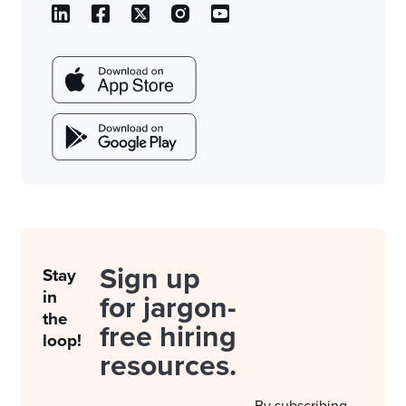
Sign up
Stay
in
for jargon-
the
free hiring
loop!
resources.