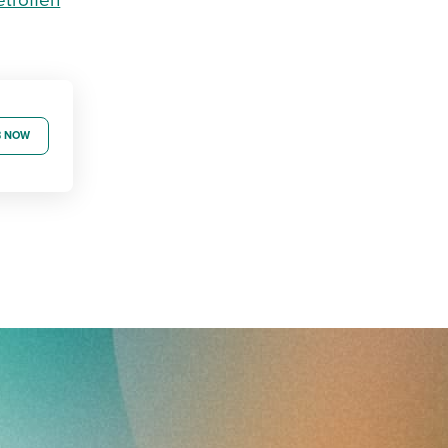
etroffen
B NOW