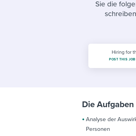
Finding and attracting people
HR terms
Establish
Workable
Sie die folg
schreiben
Digitizing work processes
Candidat
Attend webinars & events
Attend webinars & events
Attend webinars & events
Hiring for t
POST THIS JOB
Die Aufgaben e
Analyse der Auswirk
Personen