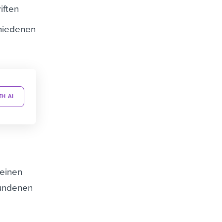
iften
chiedenen
TH AI
 einen
bundenen