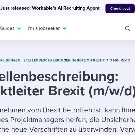
Just released: Workable’s AI Recruiting Agent
Check it out
 Guides
I’m a jobseeker
HREIBUNGEN
|
STELLENBESCHREIBUNGEN IM BEREICH RECHT
3 MIN READ
ellenbeschreibung:
For your job search:
To hear from others:
ktleiter Brexit (m/w/d
INTERVIEWS & ANSWERS
Or browse by trending
g candidates
 question templates
 process
Typical interview
EXPERT INSIGHTS
questions and potential
FLEX WORK
ng hiring pipelines
g checklists
evelopment
Get insights, guidance,
nehmen vom Brexit betroffen ist, kann Ihn
answers for each.
A flexible workplace
and tips from those in
nes Projektmanagers helfen, die Unsicherhe
 compliance
ks & reports
areer resources
means new ways of
the know.
che neue Vorschriften zu überwinden. Ve
working. Pick up tips