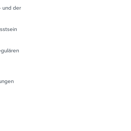
- und der
sstsein
egulären
rungen