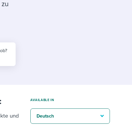
reverse that?
Learn to stay ahead.
 zu
Explore Workable
Explore Workable
Explore Workable
job?
:
AVAILABLE IN
ukte und
Deutsch