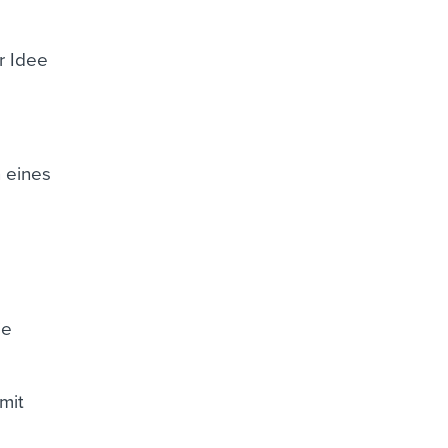
r Idee
 eines
ie
mit