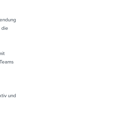
wendung
 die
mit
 Teams
ktiv und