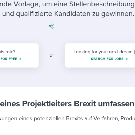
ing an employer brand
 Academy
and tricks for success.
ende Vorlage, um eine Stellenbeschreibung
 und qualifizierte Kandidaten zu gewinnen.
e/employee experiences
Workable customer stories
Workable customer stories
Workable customer stories
his role?
Looking for your next dream 
or
 FOR FREE
SEARCH FOR JOBS
ines Projektleiters Brexit umfassen
ungen eines potenziellen Brexits auf Verfahren, Prod