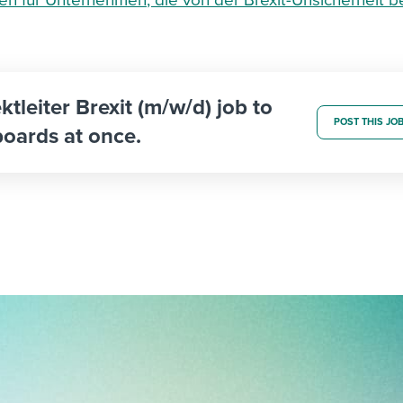
en für Unternehmen, die von der Brexit-Unsicherheit b
ktleiter Brexit (m/w/d) job to
POST THIS JO
boards at once.