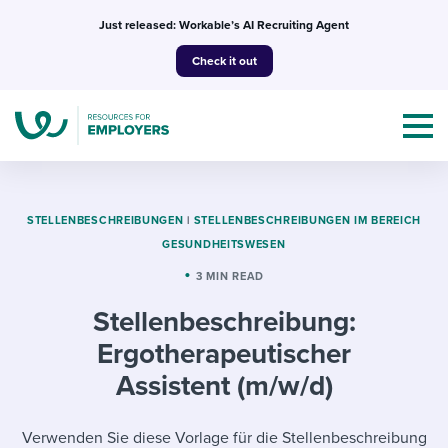
Skip
Just released: Workable’s AI Recruiting Agent
to
Check it out
content
STELLENBESCHREIBUNGEN
|
STELLENBESCHREIBUNGEN IM BEREICH
GESUNDHEITSWESEN
Topics
3 MIN READ
Stellenbeschreibung:
Templates & Guides
Ergotherapeutischer
I’m a jobseeker
Assistent (m/w/d)
I NEED HELP WITH...
Mobilizing AI in my work
I WANT...
Attend webinars & events
Verwenden Sie diese Vorlage für die Stellenbeschreibung