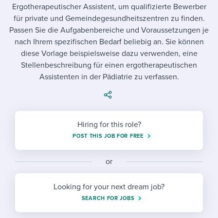
Job description templates
Evaluating candidates
I WANT TO LEARN ABOUT...
Ergotherapeutischer Assistent, um qualifizierte Bewerber
Workable customer stories
für private und Gemeindegesundheitszentren zu finden.
Applying for a job
Interview question templates
Working together with others
Explore Workable
Passen Sie die Aufgabenbereiche und Voraussetzungen je
nach Ihrem spezifischen Bedarf beliebig an. Sie können
Interview process
Policy templates
Maintaining hiring pipelines
diese Vorlage beispielsweise dazu verwenden, eine
Request a demo
Stellenbeschreibung für einen ergotherapeutischen
Pay & benefits
Onboarding checklists
Developing & retaining people
Assistenten in der Pädiatrie zu verfassen.
Career development
Start a free trial
Step-by-step tutorials
Ensuring compliance
Modern working life
Free ebooks & reports
Finding and attracting people
Hiring for this role?
Overall career resources
HR terms
Establishing an employer brand
POST THIS JOB FOR FREE
Workable Academy
Digitizing work processes
or
Candidate/employee experiences
Looking for your next dream job?
SEARCH FOR JOBS